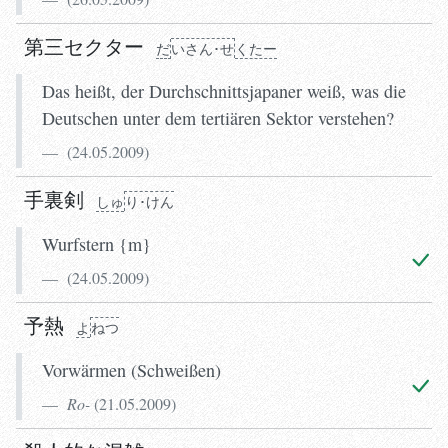
第三セクター
だ
いさん･せ
くたー
Das heißt, der Durchschnittsjapaner weiß, was die
Deutschen unter dem tertiären Sektor verstehen?
(
24.05.2009
)
手裏剣
しゅ
り･けん
Wurfstern {m}
(
24.05.2009
)
予熱
よ
ねつ
Vorwärmen (Schweißen)
Ro-
(
21.05.2009
)