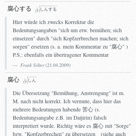
腐心する
ふ
しんする
Hier würde ich zwecks Korrektur die
Bedeutungsangaben "sich um etw. bemühen; sich
einsetzen" durch "sich Kopfzerbrechen machen; sich
sorgen" ersetzen (s. a. mein Kommentar zu "腐心" )
P.S.: ebenfalls ein übertragener Kommentar
Frank Sölter
(
21.04.2009
)
ふ
し
ん
腐心
ふ
しん
Die Übersetzung "Bemühung, Anstrengung" ist m.
M. nach nicht korrekt. Ich vermute, dass hier das
mehrere Bedeutungen habende 苦心 (s.
Bedeutungsangabe z.B. im Daijirin) falsch
interpretiert wurde. Richtig wäre es 腐心 mit "Sorge"
bzw. "Kopfzerbrechen" zu übersetzen (siehe auch