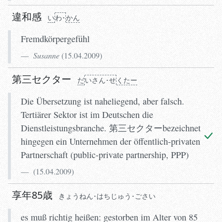
違和感
い
わ･
かん
Fremdkörpergefühl
Susanne
(
15.04.2009
)
第三セクター
だ
いさん･せ
くたー
Die Übersetzung ist naheliegend, aber falsch.
Tertiärer Sektor ist im Deutschen die
Dienstleistungsbranche. 第三セクターbezeichnet
hingegen ein Unternehmen der öffentlich-privaten
Partnerschaft (public-private partnership, PPP)
(
15.04.2009
)
享年85歳
きょうねん･はちじゅう･ごさい
es muß richtig heißen: gestorben im Alter von 85