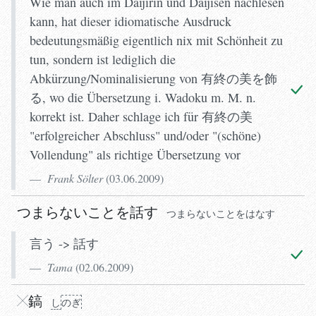
Wie man auch im Daijirin und Daijisen nachlesen
kann, hat dieser idiomatische Ausdruck
bedeutungsmäßig eigentlich nix mit Schönheit zu
tun, sondern ist lediglich die
Abkürzung/Nominalisierung von 有終の美を飾
る, wo die Übersetzung i. Wadoku m. M. n.
korrekt ist. Daher schlage ich für 有終の美
"erfolgreicher Abschluss" und/oder "(schöne)
Vollendung" als richtige Übersetzung vor
Frank Sölter
(
03.06.2009
)
つまらないことを話す
つまらないことをはなす
言う -> 話す
Tama
(
02.06.2009
)
し
し
のぎ
のぎ
鎬
し
のぎ