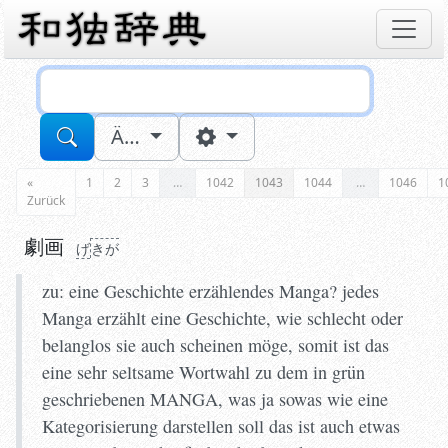
Sucheingabe
Ä…
«
1
2
3
…
1042
1043
1044
…
1046
1
Zurück
劇画
げ
き
が
zu: eine Geschichte erzählendes Manga? jedes
Manga erzählt eine Geschichte, wie schlecht oder
belanglos sie auch scheinen möge, somit ist das
eine sehr seltsame Wortwahl zu dem in grün
geschriebenen MANGA, was ja sowas wie eine
Kategorisierung darstellen soll das ist auch etwas