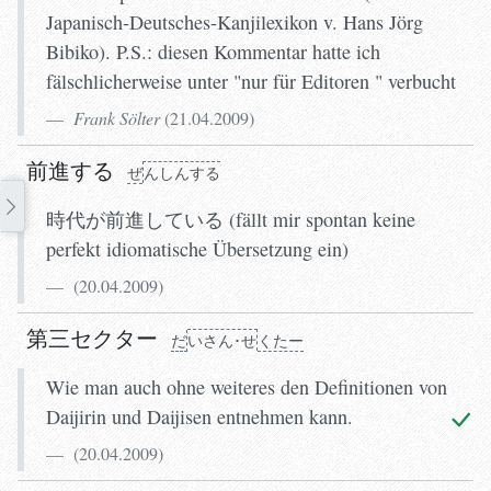
Japanisch-Deutsches-Kanjilexikon v. Hans Jörg
Bibiko). P.S.: diesen Kommentar hatte ich
fälschlicherweise unter "nur für Editoren " verbucht
Frank Sölter
(
21.04.2009
)
前進する
ぜ
ん
しんする
時代が前進している (fällt mir spontan keine
perfekt idiomatische Übersetzung ein)
(
20.04.2009
)
第三セクター
だ
いさん･せ
くたー
Wie man auch ohne weiteres den Definitionen von
Daijirin und Daijisen entnehmen kann.
(
20.04.2009
)