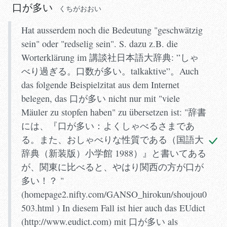
口が多い
くちがおおい
Hat ausserdem noch die Bedeutung "geschwätzig
sein" oder "redselig sein". S. dazu z.B. die
Worterklärung im 講談社日本語大辞典: ”しゃ
べり過ぎる。口数が多い。talkaktive”。Auch
das folgende Beispielzitat aus dem Internet
belegen, das 口が多い nicht nur mit "viele
Mäuler zu stopfen haben" zu übersetzen ist: "辞書
には、『口が多い：よくしゃべるさまであ
る。また、おしゃべりな性質である（国語大
辞典（新装版）小学館 1988）』と書いてある
が、関東に比べると、やはり関西の方が口が
多い！？ "
(homepage2.nifty.com/GANSO_hirokun/shoujou0
503.html ) In diesem Fall ist hier auch das EUdict
(http://www.eudict.com) mit 口が多い als