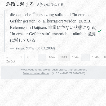
危殆に瀕する
き
たいにひんする
die deutsche Übersetzung sollte auf "in ernste
Gefahr geraten" o. ä. korrigiert werden. (s. z.B.
Referenz im Daijisen: 非常に危ない状態になる)
"In ernster Gefahr sein" entspricht nämlich 危殆
に瀕している
Frank Sölter
(
05.03.2009
)
«
1
2
3
…
1042
1043
1044
…
1046
1
Zurück
www.wadoku.de,
Wörterbuch-Lizenz
,
Impressum und
Datenschutzerklärung
. (#
10.3.ea9042f72.20260806
)