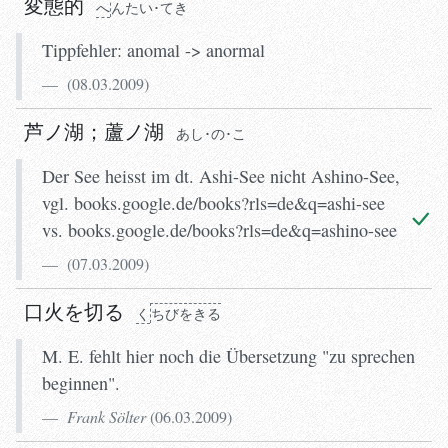
変態的
へ
んたい･てき
Tippfehler: anomal -> anormal
(
08.03.2009
)
芦ノ湖
；
蘆ノ湖
あし･の･こ
Der See heisst im dt. Ashi-See nicht Ashino-See,
vgl. books.google.de/books?rls=de&q=ashi-see
vs. books.google.de/books?rls=de&q=ashino-see
(
07.03.2009
)
口火を切る
く
ちびをきる
M. E. fehlt hier noch die Übersetzung "zu sprechen
beginnen".
Frank Sölter
(
06.03.2009
)