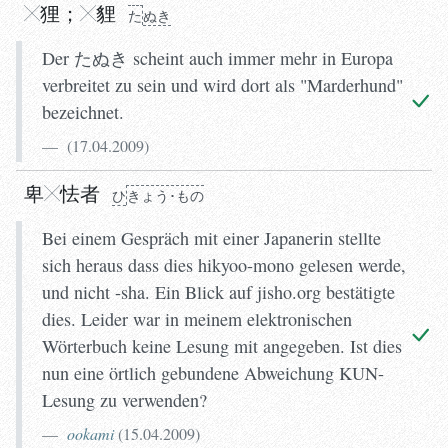
狸
；
貍
た
ぬき
Der たぬき scheint auch immer mehr in Europa
verbreitet zu sein und wird dort als "Marderhund"
bezeichnet.
(
17.04.2009
)
ひ
きょう･もの
卑
怯
者
ひ
きょう･もの
Bei einem Gespräch mit einer Japanerin stellte
sich heraus dass dies hikyoo-mono gelesen werde,
und nicht -sha. Ein Blick auf jisho.org bestätigte
dies. Leider war in meinem elektronischen
Wörterbuch keine Lesung mit angegeben. Ist dies
nun eine örtlich gebundene Abweichung KUN-
Lesung zu verwenden?
ookami
(
15.04.2009
)