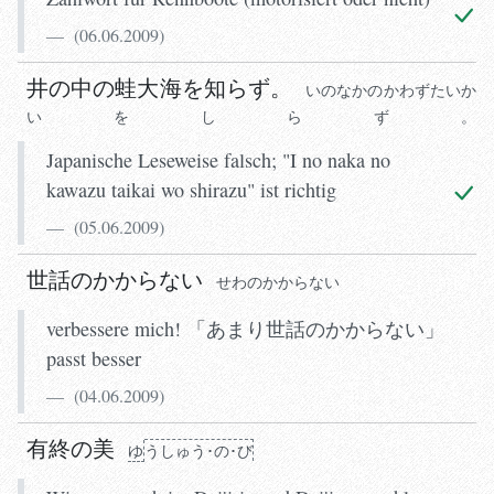
(
06.06.2009
)
井の中の蛙大海を知らず。
いのなかのかわずたいか
いをしらず。
Japanische Leseweise falsch; "I no naka no
kawazu taikai wo shirazu" ist richtig
(
05.06.2009
)
世話のかからない
せわのかからない
verbessere mich! 「あまり世話のかからない」
passt besser
(
04.06.2009
)
有終の美
ゆ
うしゅう･の･び