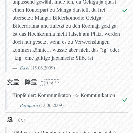
unpassend gewählt finde ich, da Gekiga ja quasi
einen Konterpart zu Manga darstellt da frei
übersetzt: Manga: Bilderkomödie Gekiga:
Bilderdrama und zuletzt zu den Roomaji geki'ga:
ist das Hochkomma nicht falsch am Platz, werden
doch nur gesetzt wenn es zu Verwechslungen
kommen könnte... wüsste aber nicht das "ig" oder
"kig" eine gültige japanische Silbe ist
Ba'el
(
15.06.2009
)
交霊
；
降霊
こ
う･れい
Tippfehler: Kommunikaton --> Kommunikation
Parapara
(
13.06.2009
)
艇
て
い
Zählwort für Rennboote (motorisiert oder nicht)