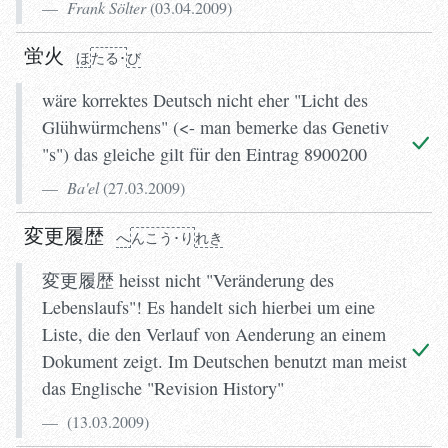
Frank Sölter
(
03.04.2009
)
ほ
たる･び
蛍火
ほ
たる･
び
wäre korrektes Deutsch nicht eher "Licht des
Glühwürmchens" (<- man bemerke das Genetiv
"s") das gleiche gilt für den Eintrag 8900200
Ba'el
(
27.03.2009
)
変更履歴
へ
ん
こう･り
れき
変更履歴 heisst nicht "Veränderung des
Lebenslaufs"! Es handelt sich hierbei um eine
Liste, die den Verlauf von Aenderung an einem
Dokument zeigt. Im Deutschen benutzt man meist
das Englische "Revision History"
(
13.03.2009
)