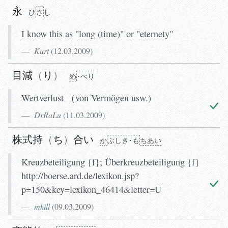
永
ひ
さ
し
I know this as "long (time)" or "eternety"
Kurt
(
12.03.2009
)
目減
り
め
･べり
Wertverlust （von Vermögen usw.)
DrRaLu
(
11.03.2009
)
株式持
ち
合い
か
ぶしき･も
ちあい
Kreuzbeteiligung {f}; Überkreuzbeteiligung {f}
http://boerse.ard.de/lexikon.jsp?
p=150&key=lexikon_46414&letter=U
mkill
(
09.03.2009
)