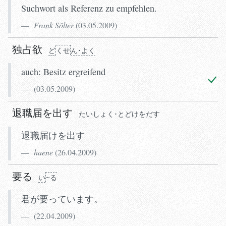
Suchwort als Referenz zu empfehlen.
Frank Sölter
(
03.05.2009
)
独占欲
ど
く
せ
ん･よく
auch: Besitz ergreifend
(
03.05.2009
)
退職届を出す
たいしょく･とどけをだす
退職届けを出す
haene
(
26.04.2009
)
要る
い
~る
君が要っています。
(
22.04.2009
)