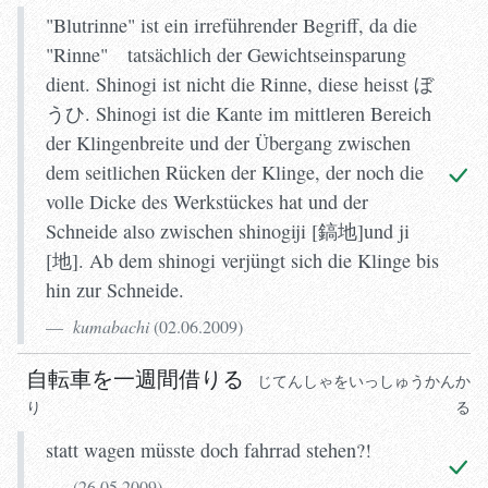
"Blutrinne" ist ein irreführender Begriff, da die
"Rinne" tatsächlich der Gewichtseinsparung
dient. Shinogi ist nicht die Rinne, diese heisst ぼ
うひ. Shinogi ist die Kante im mittleren Bereich
der Klingenbreite und der Übergang zwischen
dem seitlichen Rücken der Klinge, der noch die
volle Dicke des Werkstückes hat und der
Schneide also zwischen shinogiji [鎬地]und ji
[地]. Ab dem shinogi verjüngt sich die Klinge bis
hin zur Schneide.
kumabachi
(
02.06.2009
)
自転車を一週間借りる
じてんしゃをいっしゅうかんか
りる
statt wagen müsste doch fahrrad stehen?!
(
26.05.2009
)