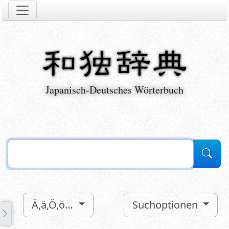
Japanisch-Deutsches Wörterbuch
search
Ä,ä,Ö,ö…
Suchoptionen