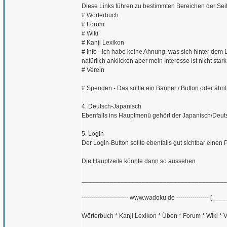
Diese Links führen zu bestimmten Bereichen der Seit
# Wörterbuch
# Forum
# Wiki
# Kanji Lexikon
# Info - Ich habe keine Ahnung, was sich hinter dem 
natürlich anklicken aber mein Interesse ist nicht sta
# Verein
# Spenden - Das sollte ein Banner / Button oder ähn
4. Deutsch-Japanisch
Ebenfalls ins Hauptmenü gehört der Japanisch/Deut
5. Login
Der Login-Button sollte ebenfalls gut sichtbar einen 
Die Hauptzeile könnte dann so aussehen
_________________________________________
----------------------- www.wadoku.de ---------------- [___
Wörterbuch * Kanji Lexikon * Üben * Forum * Wiki *
_________________________________________