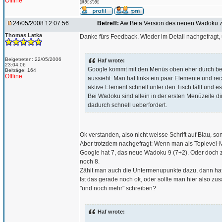
Offline
無知の知
24/05/2008 12:07:56
Betreff:
Aw:Beta Version des neuen Wadoku z
Thomas Latka
Danke fürs Feedback. Wieder im Detail nachgefragt, 
Beigetreten: 22/05/2006
Haf wrote:
23:04:06
Google kommt mit den Menüs oben eher durch bei
Beiträge: 164
Offline
aussieht. Man hat links ein paar Elemente und re
aktive Element schnell unter den Tisch fällt und e
Bei Wadoku sind allein in der ersten Menüzeile d
dadurch schnell ueberfordert.
Ok verstanden, also nicht weisse Schrift auf Blau, s
Aber trotzdem nachgefragt: Wenn man als Toplevel-M
Google hat 7, das neue Wadoku 9 (7+2). Oder doch 
noch 8.
Zählt man auch die Untermenupunkte dazu, dann hat
Ist das gerade noch ok, oder sollte man hier also 
"und noch mehr" schreiben?
Haf wrote: