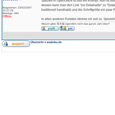
Speziell in OpenOffice ist das ein Krampf. Nun ist d
dessen kann man den Link "zur Detailseite" zu "Deta
Beigetreten: 23/02/2007
traditionell handhabt) und die Schriftgröße ein paar
15:27:28
Beiträge: 460
Offline
In allen anderen Punkten stimme ich voll zu. Speziell 
Warum gibts 苺大福 eigentlich nicht das ganze Jahr über?
Übersicht
»
wadoku.de