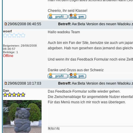
man mit dem Login alles schönes anstellen kann (Vok
Cheerio, ihr seid Klasse!
29/06/2008 06:40:55
Betreff:
Aw:Beta Version des neuen Wadoku z
woerf
Hallo wadoku Team
Auch bin ein Fan der Site, benutze sie auch um ja
Beigetreten: 29/06/2008
abgeben. Hab nun gesehen dass jemand das gleiche P
06:36:57
Beiträge: 1
Offline
Und wenn ihr das Feedback Formular noch eine Zeitla
Danke und Gruss aus der Schweiz
29/06/2008 10:17:03
Betreff:
Aw:Beta Version des neuen Wadoku z
Dan
Das Feedback-Formular sollte wieder gehen.
Die Zwischenablage für angemeldete Nutzer ebenfal
Für das Menü muss ich mir noch was überlegen.
無知の知