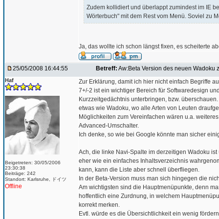
Zudem kollidiert und überlappt zumindest im IE 
Wörterbuch" mit dem Rest vom Menü. Soviel zu Mob
Ja, das wollte ich schon längst fixen, es scheitert
25/05/2008 16:44:55
Betreff:
Aw:Beta Version des neuen Wadoku z
Haf
Zur Erklärung, damit ich hier nicht einfach Begriffe
7+/-2 ist ein wichtiger Bereich für Softwaredesign u
Kurzzeitgedächtnis unterbringen, bzw. überschauen. T
etwas wie Wadoku, wo alle Arten von Leuten draufge
Möglichkeiten zum Vereinfachen wären u.a. weitere
Advanced-Umschalter.
Ich denke, so wie bei Google könnte man sicher einig
Ach, die linke Navi-Spalte im derzeitigen Wadoku ist ü
eher wie ein einfaches Inhaltsverzeichnis wahrgenom
Beigetreten: 30/05/2006
23:30:38
kann, kann die Liste aber schnell überfliegen.
Beiträge: 242
In der Beta-Version muss man sich hingegen die ni
Standort: Karlsruhe, ドイツ
Offline
Am wichtigsten sind die Hauptmenüpunkte, denn man
hoffentlich eine Zurdnung, in welchem Hauptmenüpun
korrekt merken.
Evtl. würde es die Übersichtlichkeit ein wenig förde