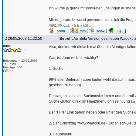
Ich würde ja gerne mit konkreten Lösungen aushelfen
Mir ist gerade bewusst geworden, dass ich die Fragen
現実は聞いたよりももっと悲しい。
26/05/2008 11:22:50
Betreff:
Aw:Beta Version des neuen Wadoku z
mkill
Also, denken wir einfach mal über die Menügestaltun
Was ist denn wirklich wichtig?
Beigetreten: 23/02/2007
15:27:28
Beiträge: 460
1. Suche!
Offline
99% aller Seitenanfragen laufen wohl darauf hinaus,
gesehen zu haben)
Deswegen sollte die Suchmaske immer und überall zu 
Suche-Button direkt im Hauptmenü drin sein, und zwar
Der "Hilfe" Link gehört neben oder unter den Suche-
2. Der Schriftzug "www.wadoku.de - Japanisch-Deuts
3. Hauptmenü