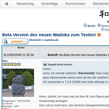
Neueintrag
Vorschläge
Kommentare
Stichworte
W
Suche
Neues
Reg
Beta Version des neuen Wadoku zum Testen!
Übersicht
»
wadoku.de
Autor
23/05/2008 21:36:58
Betreff:
Aw:Beta Version des neuen Wadoku z
Dan
harald.hofer wrote:
uiuiui...
sorry. ich meinte natürlich "
linksbündig
" mea culp
aber interessanter weise sind sie bei mir zentriert 
ich verwende ie 7.0.6.16386 und vista ultimate in d
Hmm, stimmt, ich habs mal mit dem IE und Opera getes
linksbündig anzeigen.
Beigetreten: 24/05/2006
16:58:45
Das soll so nicht sein, das wird bei Gelegenheit korrig
Beiträge: 1287