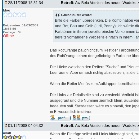
28/11/2008 15:31:34
Betreff:
Aw:Beta Version des neuen Wadoku z
Moo
Grundläufer wrote:
Bitte die Farben überdenken. Die Kombination von
Beigetreten: 01/03/2007
und Rot, Bau und Gelb (Lidl, Penny). Ich würde 
18:55:56
Farbtönen in ihrem jeweils reinsten Vorkommen
bi
Beiträge: 74
Offline
bereits vorhandene Webseite einfach in ihrem Fa
Das Rot/Orange paßt nicht zum Rest der Farbgebung u
des Rot/Orange einen der gelb/beigen Farbtöne üb
Die Lücke zwischen den Reitern "Suche" und "Neues" 
Leerräume. Aber um sich richtig abzusetzen, ist die L
Wenn die Reiter Menüs zum Aufklappen bereithalten, s
Die Links zur Detailseite sind zu versteckt. Verlinkt i
ausgegraut und die Nummer ziemlich klein, außerd
bedeuten soll. Stattdessen wäre es sinnvoll, den jap
m.E. wesentlich intuitiver.
01/12/2008 04:04:32
Betreff:
Aw:Beta Version des neuen Wadoku z
mkill
Wenn die Einträge selbst mit Links hinterlegt sind,