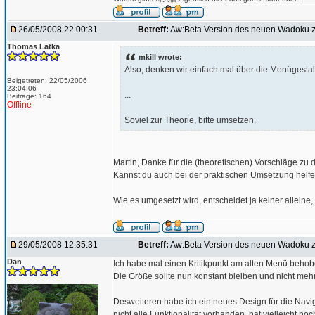
26/05/2008 22:00:31
Betreff:
Aw:Beta Version des neuen Wadoku z
Thomas Latka
mkill wrote:
Also, denken wir einfach mal über die Menügestal
Beigetreten: 22/05/2006
23:04:06
...
Beiträge: 164
Offline
Soviel zur Theorie, bitte umsetzen.
Martin, Danke für die (theoretischen) Vorschläge zu 
Kannst du auch bei der praktischen Umsetzung helf
Wie es umgesetzt wird, entscheidet ja keiner allei
29/05/2008 12:35:31
Betreff:
Aw:Beta Version des neuen Wadoku z
Dan
Ich habe mal einen Kritikpunkt am alten Menü behob
Die Größe sollte nun konstant bleiben und nicht meh
Desweiteren habe ich ein neues Design für die Navig
nicht alle Funktionalität vorhanden, hat vielleicht no