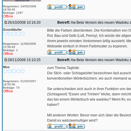
Beigetreten: 24/05/2006
16:58:45
Beiträge: 1287
Offline
26/10/2008 10:16:20
Betreff:
Aw:Beta Version des neuen Wadoku z
Grundläufer
Bitte die Farben überdenken. Die Kombination von Or
Rot, Bau und Gelb (Lidl, Penny). Ich würde die all
ihrem jeweils reinsten Vorkommen
billig
aussieht. Me
Beigetreten: 11/08/2008
Webseite einfach in ihrem Farbmuster zu kopieren.
15:56:45
Beiträge: 1
Offline
28/11/2008 15:10:25
Betreff:
Aw:Beta Version des neuen Wadoku z
Moo
zum Thema Tagliste:
Die Stich- oder Schlagwörter bezeichnen fast aussch
konventionellen Wörterbüchern, wo auch niemand au
Beigetreten: 01/03/2007
18:55:56
Beiträge: 74
Sie unterscheiden sich auch in ihrer Funktion von de
Offline
(Schlagwort) "Essen und Trinken" klicke, dann möchte
das bei einem Wörterbuch wie wadoku? Meint Ihr, es g
haben?
Mit anderen Worten: Bevor man sich über die Bezeich
Damit es webzweinulliger wird?