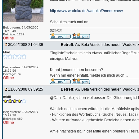
http://www.wadoku.de/wadoku/?menu=new
Schaut es euch mal an.
Beigetreten: 24/05/2006
無知の知
16:58:45
Beiträge: 1287
Offline
30/05/2008 21:04:39
Betreff:
Aw:Beta Version des neuen Wadoku z
Moo
"Tagliste" scheint mir ein etwas unüblicher Begriff 
einziges Mal vor.
Beigetreten: 01/03/2007
Kennt jemand einen besseren?
18:55:56
Beiträge: 74
Wenn mir einer einfällt, melde ich mich auch ...
Offline
11/06/2008 09:39:25
Betreff:
Aw:Beta Version des neuen Wadoku z
mkill
@Dan: Danke, schon viel besser. Die Gliederung ist l
Was ich noch machen würde, ist die Menüleiste optisch
Beigetreten: 23/02/2007
- Funktionen des Wörterbuchs (Suche, Neues, Tags)
15:27:28
Beiträge: 460
- Weitere auf wadoku gehostete Bereiche neben dem 
Offline
Am einfachsten ist, in der Mitte einen breiteren Fre