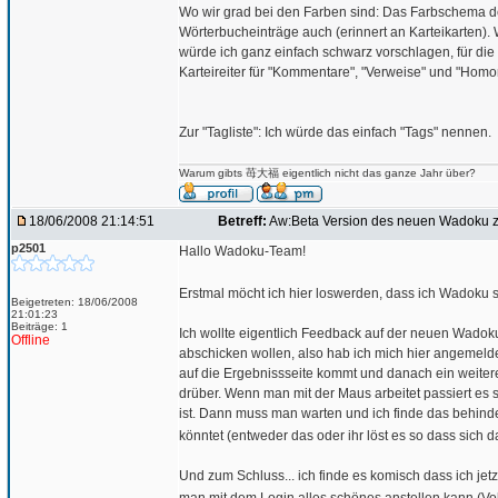
Wo wir grad bei den Farben sind: Das Farbschema der n
Wörterbucheinträge auch (erinnert an Karteikarten). 
würde ich ganz einfach schwarz vorschlagen, für d
Karteireiter für "Kommentare", "Verweise" und "Ho
Zur "Tagliste": Ich würde das einfach "Tags" nennen.
Warum gibts 苺大福 eigentlich nicht das ganze Jahr über?
18/06/2008 21:14:51
Betreff:
Aw:Beta Version des neuen Wadoku z
p2501
Hallo Wadoku-Team!
Erstmal möcht ich hier loswerden, dass ich Wadoku su
Beigetreten: 18/06/2008
21:01:23
Beiträge: 1
Ich wollte eigentlich Feedback auf der neuen Wadok
Offline
abschicken wollen, also hab ich mich hier angemeldet
auf die Ergebnissseite kommt und danach ein weiter
drüber. Wenn man mit der Maus arbeitet passiert e
ist. Dann muss man warten und ich finde das behinde
könntet (entweder das oder ihr löst es so dass sich 
Und zum Schluss... ich finde es komisch dass ich jet