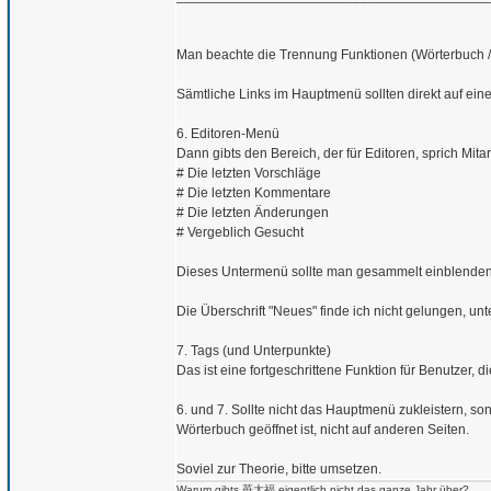
Man beachte die Trennung Funktionen (Wörterbuch / 
Sämtliche Links im Hauptmenü sollten direkt auf ein
6. Editoren-Menü
Dann gibts den Bereich, der für Editoren, sprich Mitar
# Die letzten Vorschläge
# Die letzten Kommentare
# Die letzten Änderungen
# Vergeblich Gesucht
Dieses Untermenü sollte man gesammelt einblende
Die Überschrift "Neues" finde ich nicht gelungen, u
7. Tags (und Unterpunkte)
Das ist eine fortgeschrittene Funktion für Benutzer,
6. und 7. Sollte nicht das Hauptmenü zukleistern, son
Wörterbuch geöffnet ist, nicht auf anderen Seiten.
Soviel zur Theorie, bitte umsetzen.
Warum gibts 苺大福 eigentlich nicht das ganze Jahr über?