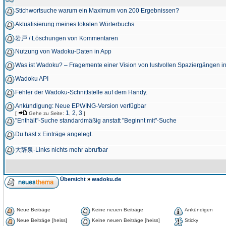
Stichwortsuche warum ein Maximum von 200 Ergebnissen?
Aktualisierung meines lokalen Wörterbuchs
岩戸 / Löschungen von Kommentaren
Nutzung von Wadoku-Daten in App
Was ist Wadoku? – Fragemente einer Vision von lustvollen Spaziergängen i
Wadoku API
Fehler der Wadoku-Schnittstelle auf dem Handy.
Ankündigung: Neue EPWING-Version verfügbar
1
2
3
[
Gehe zu Seite:
,
,
]
"Enthält"-Suche standardmäßig anstatt "Beginnt mit"-Suche
Du hast x Einträge angelegt.
大辞泉-Links nichts mehr abrufbar
Übersicht
»
wadoku.de
Neue Beiträge
Keine neuen Beiträge
Ankündigen
Neue Beiträge [heiss]
Keine neuen Beiträge [heiss]
Sticky