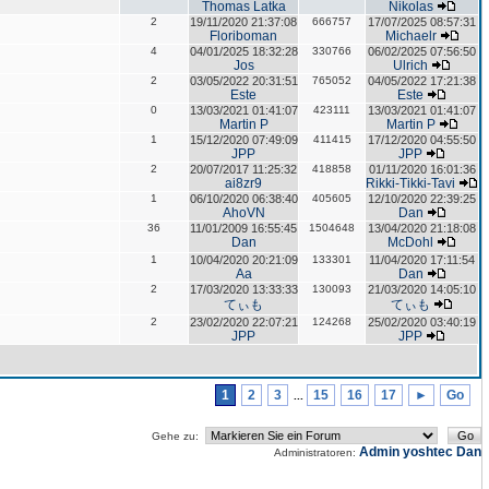
Thomas Latka
Nikolas
2
19/11/2020 21:37:08
666757
17/07/2025 08:57:31
Floriboman
Michaelr
4
04/01/2025 18:32:28
330766
06/02/2025 07:56:50
Jos
Ulrich
2
03/05/2022 20:31:51
765052
04/05/2022 17:21:38
Este
Este
0
13/03/2021 01:41:07
423111
13/03/2021 01:41:07
Martin P
Martin P
1
15/12/2020 07:49:09
411415
17/12/2020 04:55:50
JPP
JPP
2
20/07/2017 11:25:32
418858
01/11/2020 16:01:36
ai8zr9
Rikki-Tikki-Tavi
1
06/10/2020 06:38:40
405605
12/10/2020 22:39:25
AhoVN
Dan
36
11/01/2009 16:55:45
1504648
13/04/2020 21:18:08
Dan
McDohl
1
10/04/2020 20:21:09
133301
11/04/2020 17:11:54
Aa
Dan
2
17/03/2020 13:33:33
130093
21/03/2020 14:05:10
てぃも
てぃも
2
23/02/2020 22:07:21
124268
25/02/2020 03:40:19
JPP
JPP
1
2
3
15
16
17
►
Go
...
Gehe zu:
Admin
yoshtec
Dan
Administratoren: