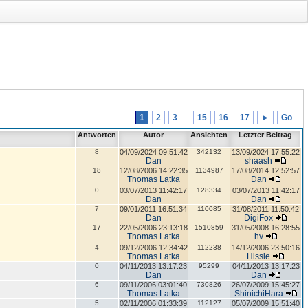
1
2
3
15
16
17
►
Go
...
Antworten
Autor
Ansichten
Letzter Beitrag
8
04/09/2024 09:51:42
342132
13/09/2024 17:55:22
Dan
shaash
18
12/08/2006 14:22:35
1134987
17/08/2014 12:52:57
Thomas Latka
Dan
0
03/07/2013 11:42:17
128334
03/07/2013 11:42:17
Dan
Dan
7
09/01/2011 16:51:34
110085
31/08/2011 11:50:42
Dan
DigiFox
17
22/05/2006 23:13:18
1510859
31/05/2008 16:28:55
Thomas Latka
hv
4
09/12/2006 12:34:42
112238
14/12/2006 23:50:16
Thomas Latka
Hissie
0
04/11/2013 13:17:23
95299
04/11/2013 13:17:23
Dan
Dan
6
09/11/2006 03:01:40
730826
26/07/2009 15:45:27
Thomas Latka
ShinichiHara
5
02/11/2006 01:33:39
112127
05/07/2009 15:51:40