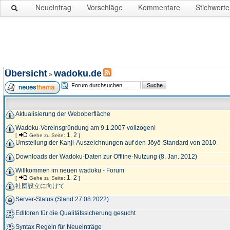
Neueintrag
Vorschläge
Kommentare
Stichworte
Übersicht
wadoku.de
»
Aktualisierung der Weboberfläche
Wadoku-Vereinsgründung am 9.1.2007 vollzogen!
1
2
[
Gehe zu Seite:
,
]
Umstellung der Kanji-Auszeichnungen auf den Jōyō-Standard von 2010
Downloads der Wadoku-Daten zur Offline-Nutzung (8. Jan. 2012)
Willkommen im neuen wadoku - Forum
1
2
[
Gehe zu Seite:
,
]
社団設立に向けて
Server-Status (Stand 27.08.2022)
Editoren für die Qualitätssicherung gesucht
Syntax Regeln für Neueinträge