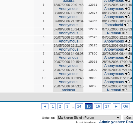
Sakura
Anonymous
5
18/07/2006 20:01:43
12981
12/08/2006 13:14:16
Anonymous
Anonymous
1
08/08/2006 13:29:00
12877
08/08/2006 15:29:41
Anonymous
Anonymous
1
07/08/2006 21:28:34
14355
08/08/2006 10:33:05
Anonymous
Tomodachi
1
07/08/2006 13:24:01
12239
07/08/2006 13:49:33
Anonymous
Niremori
3
30/07/2006 23:50:02
12595
04/08/2006 12:21:46
Anonymous
Anonymous
4
24/05/2006 22:21:07
15175
03/08/2006 09:58:01
Anonymous
Anonymous
7
12/07/2006 14:06:05
37890
30/07/2006 06:44:59
Anonymous
Anonymous
5
20/07/2006 19:15:43
15958
28/07/2006 17:09:20
Anonymous
Anonymous
9
20/07/2006 21:21:42
13699
28/07/2006 07:21:55
Anonymous
Anonymous
10
24/05/2006 00:20:43
9888
26/07/2006 11:29:54
Anonymous
Anonymous
1
25/07/2006 04:53:15
6059
25/07/2006 07:01:32
arekusu
Niremori
◄
1
2
3
14
15
16
17
►
Go
...
Gehe zu:
Admin
yoshtec
Dan
Administratoren: