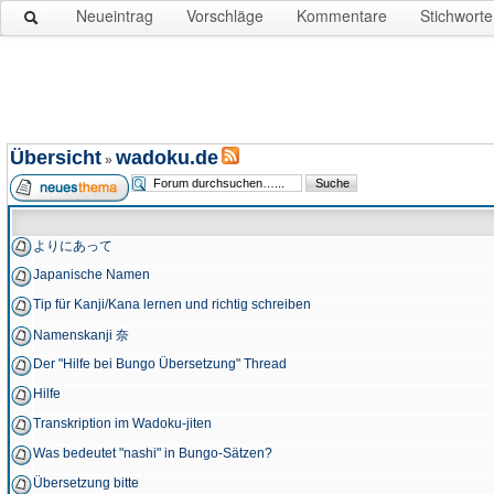
Neueintrag
Vorschläge
Kommentare
Stichworte
Übersicht
wadoku.de
»
よりにあって
Japanische Namen
Tip für Kanji/Kana lernen und richtig schreiben
Namenskanji 奈
Der "Hilfe bei Bungo Übersetzung" Thread
Hilfe
Transkription im Wadoku-jiten
Was bedeutet "nashi" in Bungo-Sätzen?
Übersetzung bitte