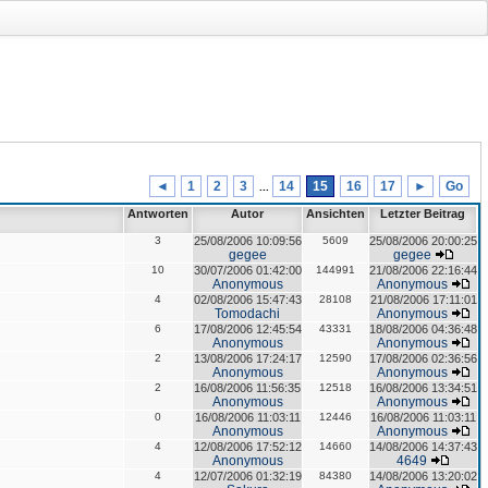
◄
1
2
3
14
15
16
17
►
Go
...
Antworten
Autor
Ansichten
Letzter Beitrag
3
25/08/2006 10:09:56
5609
25/08/2006 20:00:25
gegee
gegee
10
30/07/2006 01:42:00
144991
21/08/2006 22:16:44
Anonymous
Anonymous
4
02/08/2006 15:47:43
28108
21/08/2006 17:11:01
Tomodachi
Anonymous
6
17/08/2006 12:45:54
43331
18/08/2006 04:36:48
Anonymous
Anonymous
2
13/08/2006 17:24:17
12590
17/08/2006 02:36:56
Anonymous
Anonymous
2
16/08/2006 11:56:35
12518
16/08/2006 13:34:51
Anonymous
Anonymous
0
16/08/2006 11:03:11
12446
16/08/2006 11:03:11
Anonymous
Anonymous
4
12/08/2006 17:52:12
14660
14/08/2006 14:37:43
Anonymous
4649
4
12/07/2006 01:32:19
84380
14/08/2006 13:20:02