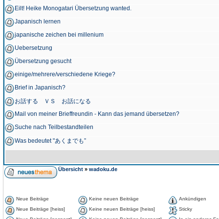
Eilt! Heike Monogatari Übersetzung wanted.
Japanisch lernen
japanische zeichen bei millenium
Uebersetzung
Übersetzung gesucht
einige/mehrere/verschiedene Kriege?
Brief in Japanisch?
お話する ＶＳ お話になる
Mail von meiner Brieffreundin - Kann das jemand übersetzen?
Suche nach Teilbestandteilen
Was bedeutet "あくまでも”
Übersicht
»
wadoku.de
Neue Beiträge
Keine neuen Beiträge
Ankündigen
Neue Beiträge [heiss]
Keine neuen Beiträge [heiss]
Sticky