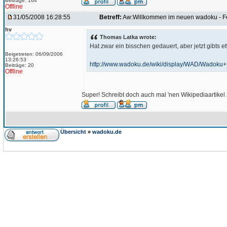
Beiträge: 164
Offline
31/05/2008 16:28:55
Betreff:
Aw:Willkommen im neuen wadoku - 
hv
Thomas Latka wrote:
Hat zwar ein bisschen gedauert, aber jetzt gibts
Beigetreten: 06/09/2006
13:26:53
http://www.wadoku.de/wiki/display/WAD/Wadoku+
Beiträge: 20
Offline
Super! Schreibt doch auch mal 'nen Wikipediaartikel
Übersicht
»
wadoku.de