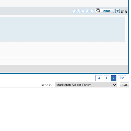
#18
◄
1
2
Go
Gehe zu: