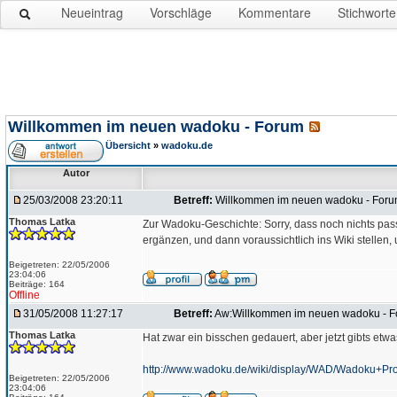
Neueintrag
Vorschläge
Kommentare
Stichworte
Willkommen im neuen wadoku - Forum
Übersicht
»
wadoku.de
Autor
25/03/2008 23:20:11
Betreff:
Willkommen im neuen wadoku - For
Thomas Latka
Zur Wadoku-Geschichte: Sorry, dass noch nichts passi
ergänzen, und dann voraussichtlich ins Wiki stellen, 
Beigetreten: 22/05/2006
23:04:06
Beiträge: 164
Offline
31/05/2008 11:27:17
Betreff:
Aw:Willkommen im neuen wadoku - 
Thomas Latka
Hat zwar ein bisschen gedauert, aber jetzt gibts et
http://www.wadoku.de/wiki/display/WAD/Wadoku+Pro
Beigetreten: 22/05/2006
23:04:06