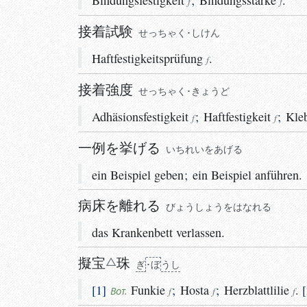
Bindungsfestigkeit
;
Bindungsstärke
.
f
f
接着試験
せっちゃく･しけん
Haftfestigkeitsprüfung
.
f
接着強度
せっちゃく･きょうど
Adhäsionsfestigkeit
;
Haftfestigkeit
;
Kleb
f
f
一例を挙げる
いちれいをあげる
ein Beispiel geben
;
ein Beispiel anführen.
病床を離れる
びょうしょうをはなれる
das Krankenbett verlassen.
擬宝
珠
ぎ
･ぼ
うし
1
Funkie
;
Hosta
;
Herzblattlilie
.
Bot.
f
f
f