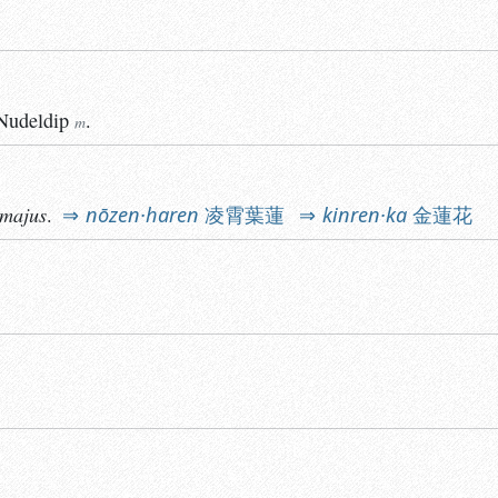
Nudeldip
.
m
 majus
.
nōzen·haren
凌霄葉蓮
kinren·ka
金蓮花