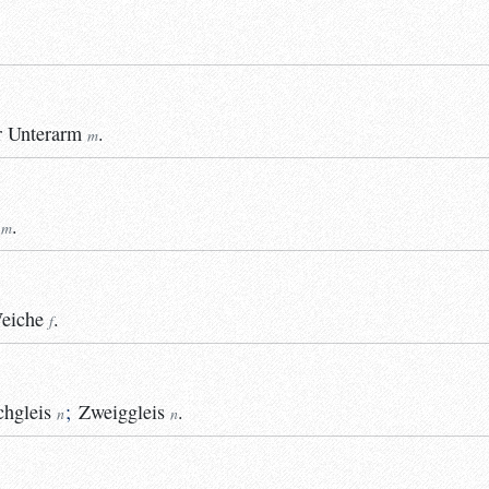
r
Unterarm
.
m
.
m
eiche
.
f
hgleis
;
Zweiggleis
.
n
n