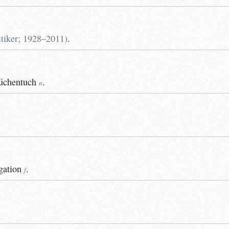
tiker
;
1928–2011
)
.
üchentuch
.
n
gation
.
f