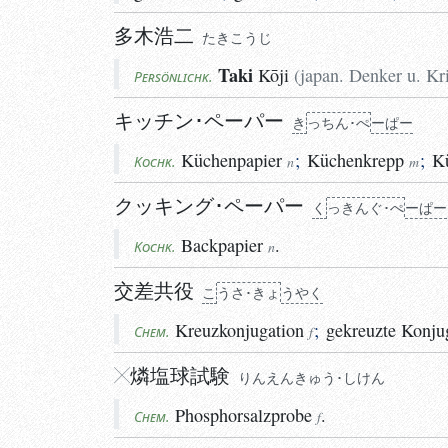
多木浩二
たきこうじ
Taki
Kōji
(
japan. Denker u. Kri
Persönlichk.
キッチン･ペーパー
き
っちん･ぺ
ーぱー
Küchenpapier
;
Küchenkrepp
;
K
Kochk.
n
m
クッキング･ペーパー
く
っきんぐ･ぺ
ーぱー
Backpapier
.
Kochk.
n
交差共役
こ
う
さ･きょ
う
やく
Kreuzkonjugation
;
gekreuzte
Konju
Chem.
f
燐
塩球試験
りんえんきゅう･しけん
Phosphorsalzprobe
.
Chem.
f