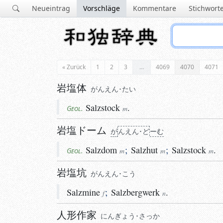
Neueintrag
Vorschläge
Kommentare
Stichwort
« Zurück
1
2
3
…
4069
4070
4071
岩塩体
がんえん･たい
Salzstock
.
Geol.
m
岩塩ドーム
が
ん
えん･ど
ーむ
Salzdom
;
Salzhut
;
Salzstock
.
Geol.
m
m
m
岩塩坑
がんえん･こう
Salzmine
;
Salzbergwerk
.
f
n
人形作家
にんぎょう･さっか