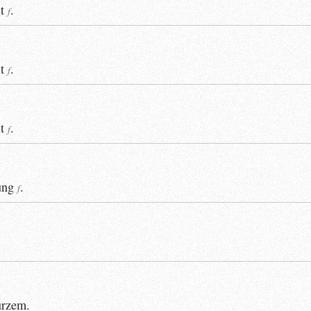
t
.
f
t
.
f
t
.
f
ung
.
f
urzem.