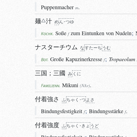
Puppenmacher
.
m
麺
汁
め
ん･つゆ
Soße
zum Eintunken von Nudeln
;
Kochk.
f
ナスターチウム
な
すたーち
うむ
Große
Kapuzinerkresse
;
Tropaeolum
Bot.
f
三国
；
三國
み
くに
み
くに
Mikuni
.
Familienn.
(NAr)
付着強さ
ふ
ちゃく･つ
よさ
Bindungsfestigkeit
;
Bindungsstärke
.
f
f
付着強度
ふ
ちゃく･きょ
う
ど