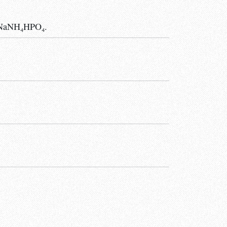
NaNH₄HPO₄.