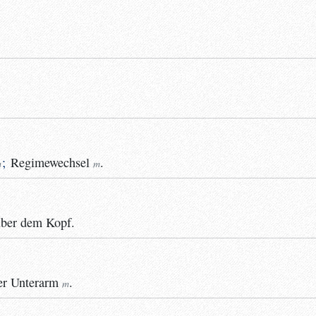
;
Regimewechsel
.
m
m
über dem Kopf.
er
Unterarm
.
m