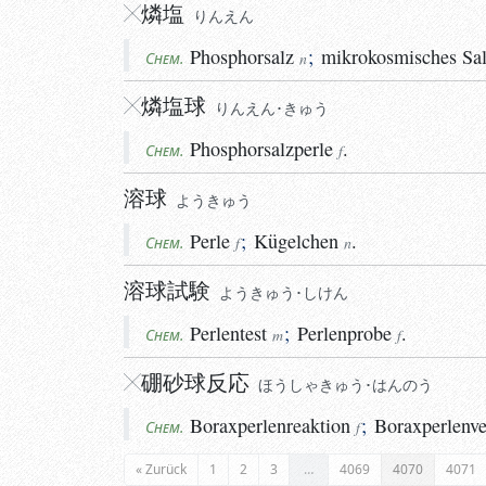
燐
塩
りん
えん
Phosphorsalz
;
mikrokosmisches
Sa
Chem.
n
燐
塩球
りんえん･きゅう
Phosphorsalzperle
.
Chem.
f
溶球
よう
きゅう
Perle
;
Kügelchen
.
Chem.
f
n
溶球試験
ようきゅう･しけん
Perlentest
;
Perlenprobe
.
Chem.
m
f
硼
砂球反応
ほうしゃきゅう･はんのう
Boraxperlenreaktion
;
Boraxperlenv
Chem.
f
« Zurück
1
2
3
…
4069
4070
4071