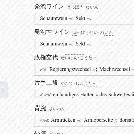
発泡ワイン
は
っ
ぽう･わ
いん
Schaumwein
;
Sekt
.
m
m
発泡性ワイン
は
っ
ぽう
せい･わ
いん
Schaumwein
;
Sekt
.
m
m
政権交代
せ
い
けん･こ
う
たい
Regierungswechsel
;
Machtwechsel
Pol.
m
片手上段
か
たて･じょ
うだん
einhändiges
Halten
des Schwertes 
Kendō
n
背腕
はい
わん
Armrücken
;
Armoberseite
;
dorsal
Anat.
m
f
外腕
がい
わん