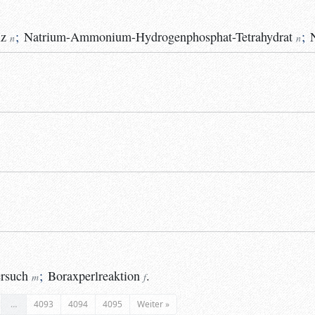
lz
;
Natrium-Ammonium-Hydrogenphosphat-Tetrahydrat
;
n
n
ersuch
;
Boraxperlreaktion
.
m
f
…
4093
4094
4095
Weiter »