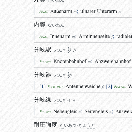
Außenarm
;
ulnarer
Unterarm
.
Anat.
m
m
内腕
ない
わん
Innenarm
;
Arminnenseite
;
radiale
Anat.
m
f
分岐駅
ぶ
ん
き･
えき
Knotenbahnhof
;
Abzweigbahnhof
Eisenb.
m
分岐器
ぶ
ん
き･
き
1
Antennenweiche
.
2
W
Elektrot.
f
Eisenb.
分岐線
ぶ
ん
き･せん
Nebengleis
;
Seitengleis
;
Ausweic
Eisenb.
n
n
耐圧強度
た
い
あつ･きょ
う
ど