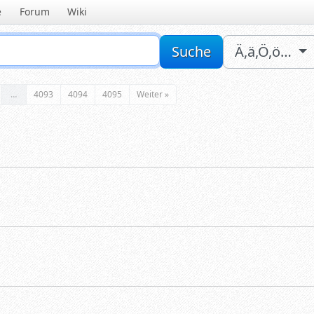
e
Forum
Wiki
Sucheingabe
Suche
Ä,ä,Ö,ö…
…
4093
4094
4095
Weiter »