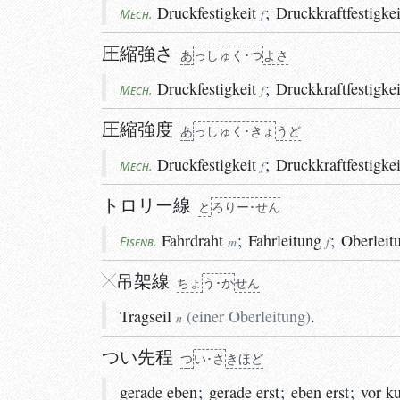
Druckfestigkeit
;
Druckkraftfestigkei
Mech.
f
圧縮強さ
あ
っ
しゅく･つ
よさ
Druckfestigkeit
;
Druckkraftfestigkei
Mech.
f
圧縮強度
あ
っ
しゅく･きょ
う
ど
Druckfestigkeit
;
Druckkraftfestigkei
Mech.
f
トロリー線
と
ろりー･せん
Fahrdraht
;
Fahrleitung
;
Oberleit
Eisenb.
m
f
吊
架線
ちょ
う･か
せん
Tragseil
(
einer Oberleitung
)
.
n
つい先程
つ
い･さ
き
ほど
gerade eben
;
gerade erst
;
eben erst
;
vor k