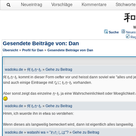
Neueintrag
Vorschläge
Kommentare
Stichworte
W
Suche
Neues
Reg
Gesendete Beiträge von: Dan
»
»
Übersicht
Profil für Dan
Gesendete Beiträge von Dan
wadoku.de
»
何もかも
»
Gehe zu Beitrag
何もかも kommt in dieser Form oefter vor und heisst dann soviel wie "alles und je
sind auch einige Eintraege mit なにもかも vorhanden.
Aber sonst zeigt das einzelne かも ja eine Wahrscheinlichkeit oder Moeglichkei
wadoku.de
»
何もかも
»
Gehe zu Beitrag
Hmm, ich wuerde ihn in etwa so verstehen:
Wenn dieses als langweilig bemeckert wird, dann ist eigentlich alles langweilig.
wadoku.de
»
watashi wa = "わたしは"?
»
Gehe zu Beitrag