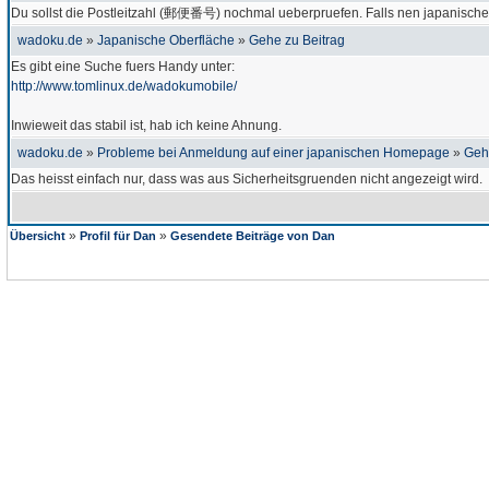
Du sollst die Postleitzahl (郵便番号) nochmal ueberpruefen. Falls nen japanisches F
wadoku.de
»
Japanische Oberfläche
»
Gehe zu Beitrag
Es gibt eine Suche fuers Handy unter:
http://www.tomlinux.de/wadokumobile/
Inwieweit das stabil ist, hab ich keine Ahnung.
wadoku.de
»
Probleme bei Anmeldung auf einer japanischen Homepage
»
Geh
Das heisst einfach nur, dass was aus Sicherheitsgruenden nicht angezeigt wird.
»
»
Übersicht
Profil für Dan
Gesendete Beiträge von Dan