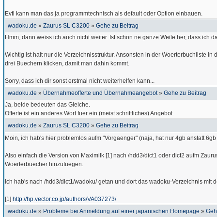
Evtl kann man das ja programmtechnisch als default oder Option einbauen.
wadoku.de
»
Zaurus SL C3200
»
Gehe zu Beitrag
Hmm, dann weiss ich auch nicht weiter. Ist schon ne ganze Weile her, dass ich das
Wichtig ist halt nur die Verzeichnisstruktur. Ansonsten in der Woerterbuchliste 
drei Buechern klicken, damit man dahin kommt.
Sorry, dass ich dir sonst erstmal nicht weiterhelfen kann...
wadoku.de
»
Übernahmeofferte und Übernahmeangebot
»
Gehe zu Beitrag
Ja, beide bedeuten das Gleiche.
Offerte ist ein anderes Wort fuer ein (meist schriftliches) Angebot.
wadoku.de
»
Zaurus SL C3200
»
Gehe zu Beitrag
Moin, ich hab's hier problemlos aufm "Vorgaenger" (naja, hat nur 4gb anstatt 6g
Also einfach die Version von Maximilk [1] nach /hdd3/dict1 oder dict2 aufm
Woerterbuecher hinzufuegen.
Ich hab's nach /hdd3/dict1/wadoku/ getan und dort das wadoku-Verzeichnis mit
[1]
http://hp.vector.co.jp/authors/VA037273/
wadoku.de
»
Probleme bei Anmeldung auf einer japanischen Homepage
»
Geh