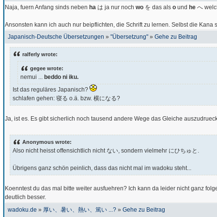
Naja, fuern Anfang sinds neben
ha
は ja nur noch
wo
を das als
o
und
he
へ welc
Ansonsten kann ich auch nur beipflichten, die Schrift zu lernen. Selbst die Kana 
Japanisch-Deutsche Übersetzungen
»
"Übersetzung"
»
Gehe zu Beitrag
ralferly wrote:
gegee wrote:
nemui ...
beddo ni iku.
Ist das reguläres Japanisch?
schlafen gehen: 寝る o.ä. bzw. 横になる?
Ja, ist es. Es gibt sicherlich noch tausend andere Wege das Gleiche auszudrueck
Anonymous wrote:
Also nicht heisst offensichtlich nicht ない, sondern vielmehr にひちゅと.
Übrigens ganz schön peinlich, dass das nicht mal im wadoku steht...
Koenntest du das mal bitte weiter ausfuehren? Ich kann da leider nicht ganz
deutlich besser.
wadoku.de
»
厚い、暑い、熱い、篤い ...?
»
Gehe zu Beitrag