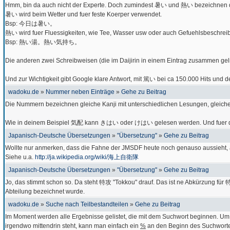
Hmm, bin da auch nicht der Experte. Doch zumindest 暑い und 熱い bezeichnen d
暑い wird beim Wetter und fuer feste Koerper verwendet.
Bsp: 今日は暑い。
熱い wird fuer Fluessigkeiten, wie Tee, Wasser usw oder auch Gefuehlsbeschre
Bsp: 熱い湯。熱い気持ち。
Die anderen zwei Schreibweisen (die im Daijirin in einem Eintrag zusammen geli
Und zur Wichtigkeit gibt Google klare Antwort, mit 篤い bei ca 150.000 Hits und 
wadoku.de
»
Nummer neben Einträge
»
Gehe zu Beitrag
Die Nummern bezeichnen gleiche Kanji mit unterschiedlichen Lesungen, gleich
Wie in deinem Beispiel 気配 kann きはい oder けはい gelesen werden. Und fuer die
Japanisch-Deutsche Übersetzungen
»
"Übersetzung"
»
Gehe zu Beitrag
Wollte nur anmerken, dass die Fahne der JMSDF heute noch genauso aussieht, 
Siehe u.a.
http://ja.wikipedia.org/wiki/海上自衛隊
Japanisch-Deutsche Übersetzungen
»
"Übersetzung"
»
Gehe zu Beitrag
Jo, das stimmt schon so. Da steht 特攻 "Tokkou" drauf. Das ist ne Abkürzung fü
Abteilung bezeichnet wurde.
wadoku.de
»
Suche nach Teilbestandteilen
»
Gehe zu Beitrag
Im Moment werden alle Ergebnisse gelistet, die mit dem Suchwort beginnen. U
irgendwo mittendrin steht, kann man einfach ein
%
an den Beginn des Suchwortes