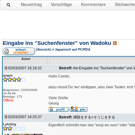
Neueintrag
Vorschläge
Kommentare
Stichworte
Eingabe ins "Suchenfenster" von Wadoku
Übersicht
»
Japanisch auf PC/PDA
Autor
02/03/2007 16:18:32
Betreff:
Aw:Eingabe ins "Suchenfenster" von
gegee
Hallo Carido,
dazu musst Du 'wo' eintippen, also zwei Tasten: erst 'w
Beigetreten: 23/05/2006
16:48:46
Beiträge: 175
Viele Grüße
Offline
Georg
02/03/2007 16:25:37
Betreff:
掃除をする=そうじをする
Lehrling
Eigentlich schreibt man das "souji wo suru" oder "sôj