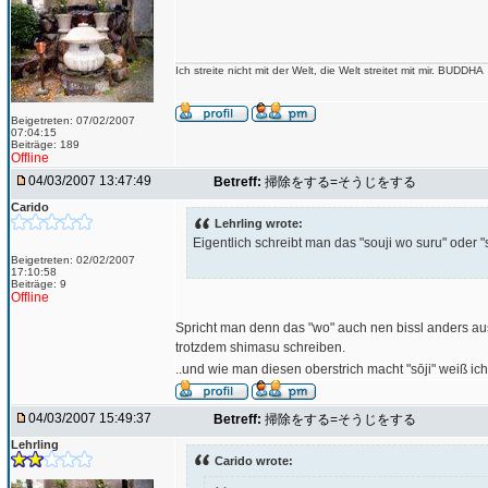
Ich streite nicht mit der Welt, die Welt streitet mit mir. BUDDHA
Beigetreten: 07/02/2007
07:04:15
Beiträge: 189
Offline
04/03/2007 13:47:49
Betreff:
掃除をする=そうじをする
Carido
Lehrling wrote:
Eigentlich schreibt man das "souji wo suru" oder "
Beigetreten: 02/02/2007
17:10:58
Beiträge: 9
Offline
Spricht man denn das "wo" auch nen bissl anders aus
trotzdem shimasu schreiben.
..und wie man diesen oberstrich macht "sōji" weiß ich
04/03/2007 15:49:37
Betreff:
掃除をする=そうじをする
Lehrling
Carido wrote: