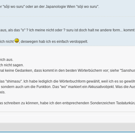
r "sôji wo suru" oder an der Japanologie Wien "sōji wo suru".
aus, als das "o" ? Ich meine nicht oder ? suru ist doch halt ne andere form... ko
ich nicht
, deswegen hab ich es einfach verdoppelt.
eich aus.
ch nicht sagen.
al keine Gedanken, dass kommt in den besten Wörterbüchern vor; siehe "Sanshus
as "shimasu". Ich habe lediglich die Wörterbuchform gewählt, weil ich es so gewöhnt
e, sondern auch um die Funktion. Das "wo" markiert ein Akkusativobjekt. Was die 
xis.
as schreiben zu können, habe ich den entsprechenden Sonderzeichen Tastaturkürze