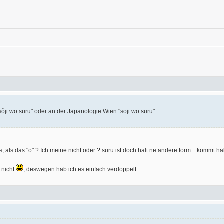
sôji wo suru" oder an der Japanologie Wien "sōji wo suru".
, als das "o" ? Ich meine nicht oder ? suru ist doch halt ne andere form... kommt
 nicht
, deswegen hab ich es einfach verdoppelt.