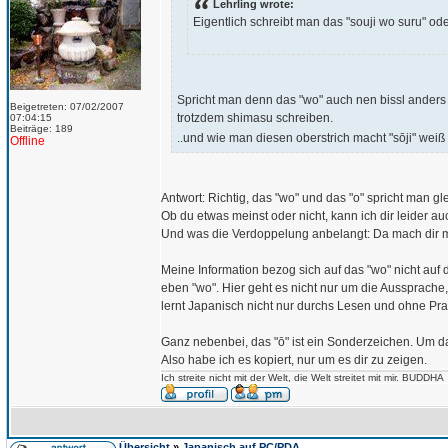
Lehrling wrote:
Eigentlich schreibt man das "souji wo suru" ode
Spricht man denn das "wo" auch nen bissl anders 
Beigetreten: 07/02/2007
trotzdem shimasu schreiben.
07:04:15
Beiträge: 189
..und wie man diesen oberstrich macht "sōji" weiß 
Offline
Antwort: Richtig, das "wo" und das "o" spricht man gl
Ob du etwas meinst oder nicht, kann ich dir leider au
Und was die Verdoppelung anbelangt: Da mach dir m
Meine Information bezog sich auf das "wo" nicht auf d
eben "wo". Hier geht es nicht nur um die Aussprach
lernt Japanisch nicht nur durchs Lesen und ohne Pra
Ganz nebenbei, das "ō" ist ein Sonderzeichen. Um d
Also habe ich es kopiert, nur um es dir zu zeigen.
Ich streite nicht mit der Welt, die Welt streitet mit mir. BUDDHA
Übersicht
»
Japanisch auf PC/PDA