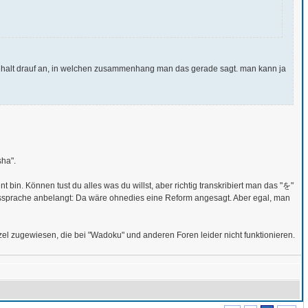
mmt halt drauf an, in welchen zusammenhang man das gerade sagt. man kann ja
ha".
 bin. Können tust du alles was du willst, aber richtig transkribiert man das "を"
Aussprache anbelangt: Da wäre ohnedies eine Reform angesagt. Aber egal, man
l zugewiesen, die bei "Wadoku" und anderen Foren leider nicht funktionieren.