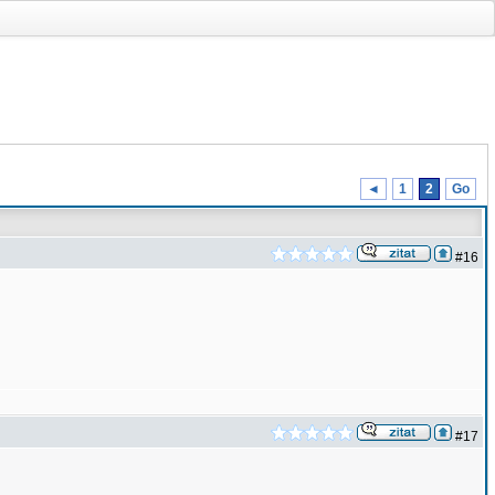
◄
1
2
Go
#16
#17