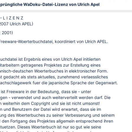
sprüngliche WaDoku-Datei-Lizenz von Ulrich Apel
 - L I Z E N Z
2007 Ulrich APEL)
z 2001)
reeware-Woerterbuchdatei, koordiniert von Ulrich APEL.
hdatei ist Ergebnis eines von Ulrich Apel initiierten
itarbeitern getragenes Projektes zur Erstellung eines
anisch-deutschen Woerterbuches in elektronischer Form.
t gedacht als stets aktuelles, zunehmend verlaessliches
chschlagewerk fuer die japanische Sprache der Gegenwart.
ist Freeware in der Bedeutung, dass sie - unter
en - verwendet und auch weiterverteilt werden darf. Die
ch weiterhin dem Copyright und sie ist nicht umsonst!
 und Benutzern der Datei wird erwartet, dass sie im
ng des Woerterbuches zu seiner Verbesserung und seinem
 den Fortgang des Projektes allgemein entsprechend ihren
tuetzen. Dieses Woerterbuch ist nur so gut wie seine