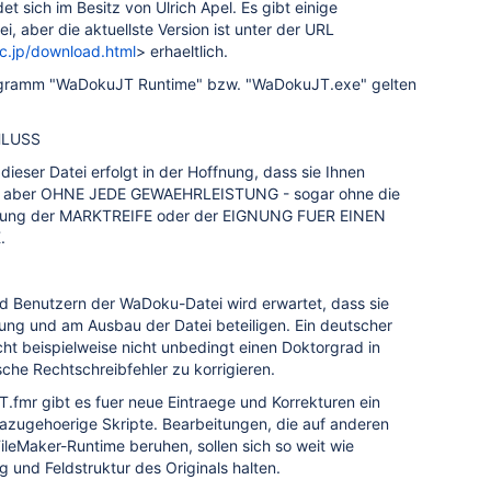
et sich im Besitz von Ulrich Apel. Es gibt einige
, aber die aktuellste Version ist unter der URL
ac.jp/download.html
> erhaeltlich.
ogramm "WaDokuJT Runtime" bzw. "WaDokuJT.exe" gelten
HLUSS
dieser Datei erfolgt in der Hoffnung, dass sie Ihnen
d, aber OHNE JEDE GEWAEHRLEISTUNG - sogar ohne die
istung der MARKTREIFE oder der EIGNUNG FUER EINEN
.
d Benutzern der WaDoku-Datei wird erwartet, dass sie
ung und am Ausbau der Datei beteiligen. Ein deutscher
ht beispielweise nicht unbedingt einen Doktorgrad in
he Rechtschreibfehler zu korrigieren.
.fmr gibt es fuer neue Eintraege und Korrekturen ein
azugehoerige Skripte. Bearbeitungen, die auf anderen
leMaker-Runtime beruhen, sollen sich so weit wie
 und Feldstruktur des Originals halten.