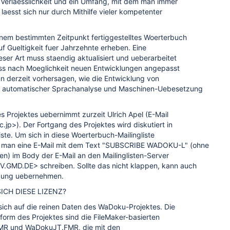
, Verlaesslichkeit und ein Umfang, mit dem man immer
laesst sich nur durch Mithilfe vieler kompetenter
inem bestimmten Zeitpunkt fertiggestelltes Woerterbuch
 Gueltigkeit fuer Jahrzehnte erheben. Eine
ser Art muss staendig aktualisiert und ueberarbeitet
ss nach Moeglichkeit neuen Entwicklungen angepasst
 derzeit vorhersagen, wie die Entwicklung von
, automatischer Sprachanalyse und Maschinen-Uebesetzung
es Projektes uebernimmt zurzeit Ulrich Apel (E-Mail
jp>). Der Fortgang des Projektes wird diskutiert in
iste. Um sich in diese Woerterbuch-Mailingliste
s man eine E-Mail mit dem Text "SUBSCRIBE WADOKU-L" (ohne
n) im Body der E-Mail an den Mailinglisten-Server
GMD.DE> schreiben. Sollte das nicht klappen, kann auch
ragung uebernehmen.
ICH DIESE LIZENZ?
sich auf die reinen Daten des WaDoku-Projektes. Die
sform des Projektes sind die FileMaker-basierten
MR und WaDokuJT.FMR, die mit den