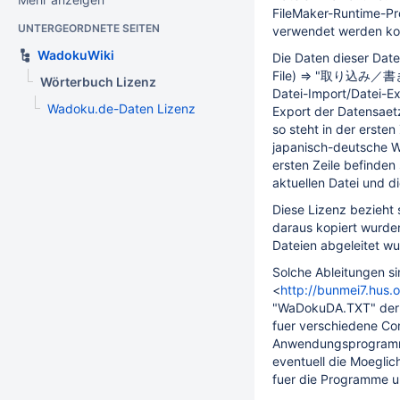
FileMaker-Runtime-
UNTERGEORDNETE SEITEN
verwendet werden ko
WadokuWiki
Die Daten dieser Dat
File) => "取り込み／書き出
Wörterbuch Lizenz
Datei-Import/Datei-
Wadoku.de-Daten Lizenz
Export der Datensaetz
so steht in der erste
japanisch-deutsche W
ersten Zeile befinden
aktuellen Datei und d
Diese Lizenz bezieht s
daraus kopiert wurden
Dateien abgeleitet wu
Solche Ableitungen s
<
http://bunmei7.hus.
"WaDokuDA.TXT" der J
fuer verschiedene C
Anwendungsprogramme
eventuell die Moeglic
fuer die Programme un