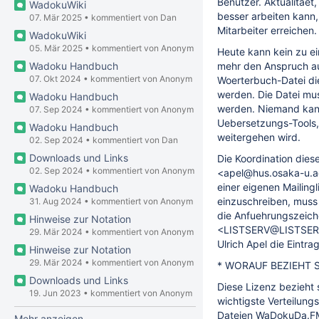
Benutzer. Aktualitaet
WadokuWiki
besser arbeiten kann, 
07. Mär 2025
•
kommentiert von
Dan
Mitarbeiter erreichen.
WadokuWiki
05. Mär 2025
•
kommentiert von Anonym
Heute kann kein zu e
mehr den Anspruch auf
Wadoku Handbuch
07. Okt 2024
•
kommentiert von Anonym
Woerterbuch-Datei die
werden. Die Datei mu
Wadoku Handbuch
werden. Niemand kann
07. Sep 2024
•
kommentiert von Anonym
Uebersetzungs-Tools
Wadoku Handbuch
weitergehen wird.
02. Sep 2024
•
kommentiert von
Dan
Downloads und Links
Die Koordination dies
02. Sep 2024
•
kommentiert von Anonym
<apel@hus.osaka-u.ac.
einer eigenen Mailingl
Wadoku Handbuch
einzuschreiben, mus
31. Aug 2024
•
kommentiert von Anonym
die Anfuehrungszeiche
Hinweise zur Notation
<LISTSERV@LISTSERV.
29. Mär 2024
•
kommentiert von Anonym
Ulrich Apel die Eint
Hinweise zur Notation
29. Mär 2024
•
kommentiert von Anonym
* WORAUF BEZIEHT S
Downloads und Links
Diese Lizenz bezieht 
19. Jun 2023
•
kommentiert von Anonym
wichtigste Verteilung
Dateien WaDokuDa.F
Mehr anzeigen