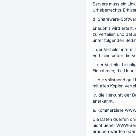
Servers muss ein Link
Urheberrechts-Erklae
d. Shareware-Softwa
Erlaubnis wird erteilt
zu verteilen und dafu
unter folgenden Bedi
i. der Verteiler infor
Vorhinein ueber die V
ii. der Verteiler bet
Einnahmen; die Ueberw
iii. die vollstaendig
mit allen Kopien vertei
iv. die Herkunft der 
anerkannt.
e. Kommerzielle WWW
Die Daten duerfen ohn
nicht ueber WWW-Serv
erhoben werden oder 