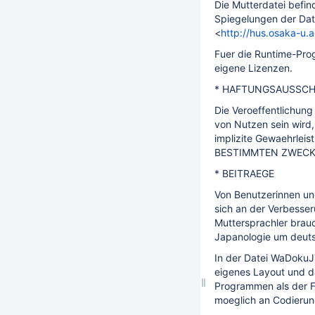
Die Mutterdatei befind
Spiegelungen der Datei
<
http://hus.osaka-u.
Fuer die Runtime-Pr
eigene Lizenzen.
* HAFTUNGSAUSSC
Die Veroeffentlichung 
von Nutzen sein wir
implizite Gewaehrle
BESTIMMTEN ZWECK
* BEITRAEGE
Von Benutzerinnen un
sich an der Verbesser
Muttersprachler brauc
Japanologie um deutsc
In der Datei WaDokuJT
eigenes Layout und d
Programmen als der Fi
moeglich an Codierung