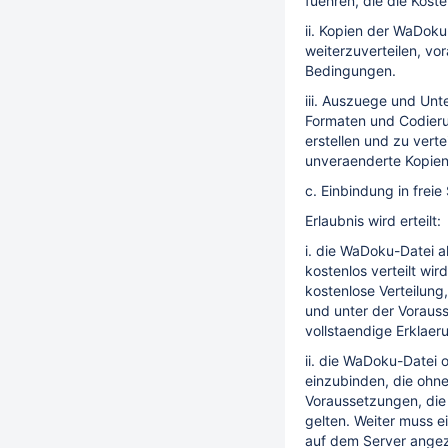
fuehren, die die Kost
ii. Kopien der WaDok
weiterzuverteilen, vo
Bedingungen.
iii. Auszuege und Un
Formaten und Codieru
erstellen und zu vert
unveraenderte Kopien
c. Einbindung in frei
Erlaubnis wird erteilt:
i. die WaDoku-Datei al
kostenlos verteilt wi
kostenlose Verteilung
und unter der Voraus
vollstaendige Erklaer
ii. die WaDoku-Datei
einzubinden, die ohn
Voraussetzungen, die 
gelten. Weiter muss e
auf dem Server angez