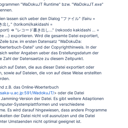
Programmen "WaDokuJT Runtime" bzw. "WaDokuJT.exe"
ennen.
eien lassen sich ueber den Dialog "ファイル" (fairu =
し" (torikomi/kakidashi =
Export) => "レコード書き出し..." (rekoodo kakidashi ... =
e ...) exportieren. Wird die gesamte Datei exportiert,
n Zeile bzw. im ersten Datensatz "WaDokuDa:
oerterbuch-Datei" und der Copyrighthinweis. In der
 sich weiter Angaben ueber das Erstellungsdatum der
ie Zahl der Datensaetze zu diesem Zeitpunkt.
ich auf Daten, die aus dieser Datei exportiert oder
, sowie auf Dateien, die von auf diese Weise erstellten
rden.
ind z.B. das Online-Woerterbuch
osaka-u.ac.jp:591/WadokuJT/
> oder die Datei
amming-Version der Datei. Es gibt weitere Adaptionen
omputer-Systemplattformen und verschiedene
. Es wird darauf hingewiesen, dass andere Programme
hkeiten der Datei nicht voll ausnutzen und die Datei
ter Umstaenden nicht optimal geeignet ist.