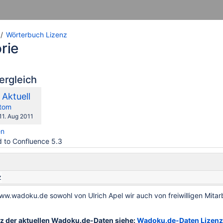
Wörterbuch Lizenz
rie
ergleich
rglichen
Neue
Aktuell
t
Version
y.user
changes.mady.by.user
tom
Gespeichert
11. Aug 2011
am
en
 to Confluence 5.3
z
ww.wadoku.de sowohl von Ulrich Apel wir auch von freiwilligen Mit
nz der aktuellen Wadoku.de-Daten siehe:
Wadoku.de-Daten Lizenz