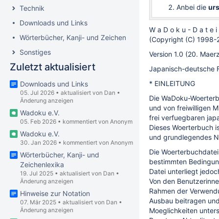
Anbei die
ur
Technik
Downloads und Links
W a D o k u - D a t e i
Wörterbücher, Kanji- und Zeichenlexika
(Copyright (C) 1998-
Sonstiges
Version 1.0 (20. Maer
Zuletzt aktualisiert
Japanisch-deutsche F
* EINLEITUNG
Downloads und Links
05. Jul 2026
•
aktualisiert von
Dan
•
Die WaDoku-Woerterbuc
Änderung anzeigen
und von freiwilligen M
Wadoku e.V.
frei verfuegbaren jap
05. Feb 2026
•
kommentiert von Anonym
Dieses Woerterbuch is
Wadoku e.V.
und grundlegendes Na
30. Jan 2026
•
kommentiert von Anonym
Die Woerterbuchdatei 
Wörterbücher, Kanji- und
bestimmten Bedingung
Zeichenlexika
Datei unterliegt jedo
19. Jul 2025
•
aktualisiert von
Dan
•
Von den Benutzerinnen
Änderung anzeigen
Rahmen der Verwendu
Hinweise zur Notation
Ausbau beitragen und
07. Mär 2025
•
aktualisiert von
Dan
•
Moeglichkeiten unters
Änderung anzeigen