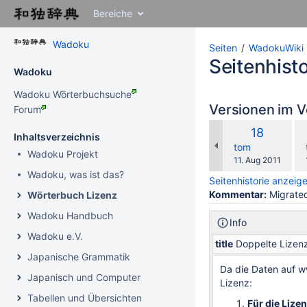
Zu
Bereiche
Inhalt
springen
Wadoku
Zu
Seiten
WadokuWiki
Breadcrumbs
Seitenhisto
Wadoku
springen
Zu
Wadoku Wörterbuchsuche
Überschriftmenü
Versionen im V
Forum
springen
ve
Zu
Alte
18
Inhaltsverzeichnis
mi
Aktionsmenü
Version
changes.mady.b
tom
Wadoku Projekt
springen
Gespeichert
11. Aug 2011
Zu
am
Wadoku, was ist das?
Seitenhistorie anzeig
Schnellsuche
Kommentar:
Migrated
Wörterbuch Lizenz
springen
Wadoku Handbuch
Info
Wadoku e.V.
title
Doppelte Lizen
Japanische Grammatik
Da die Daten auf w
Japanisch und Computer
Lizenz:
Tabellen und Übersichten
Für die Lize