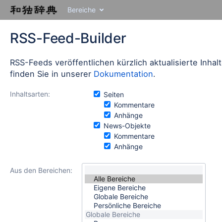
Zu
Bereiche
Inhalt
springen
Zu
RSS-Feed-Builder
Breadcrumbs
springen
RSS-Feeds veröffentlichen kürzlich aktualisierte Inha
Zu
finden Sie in unserer
Dokumentation
.
Überschriftmenü
springen
Zu
Inhaltsarten:
Seiten
Aktionsmenü
Kommentare
springen
Anhänge
Zu
News-Objekte
Schnellsuche
Kommentare
springen
Anhänge
Aus den Bereichen: