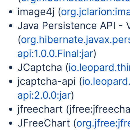
image4j (
org.jclarion:im
Java Persistence API - V
(
org.hibernate.javax.per
api:1.0.0.Final:jar
)
JCaptcha (
io.leopard.th
jcaptcha-api (
io.leopard
api:2.0.0:jar
)
jfreechart (jfree:jfreechar
JFreeChart (
org.jfree:jf