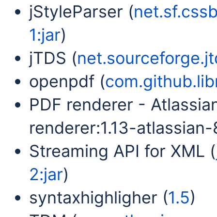
jStyleParser (
net.sf.cssb
1:jar
)
jTDS (
net.sourceforge.jtd
openpdf (
com.github.lib
PDF renderer - Atlassia
renderer:1.13-atlassian-8
Streaming API for XML (
2:jar
)
syntaxhighligher (
1.5
)