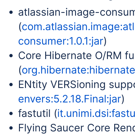
atlassian-image-consu
(
com.atlassian.image:at
consumer:1.0.1:jar
)
Core Hibernate O/RM fun
(
org.hibernate:hibernate-
ENtity VERSioning suppo
envers:5.2.18.Final:jar
)
fastutil (
it.unimi.dsi:fastu
Flying Saucer Core Rend