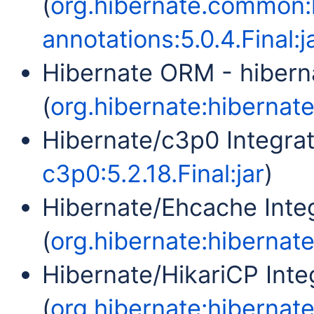
(
org.hibernate.common
annotations:5.0.4.Final:j
Hibernate ORM - hibern
(
org.hibernate:hibernate-
Hibernate/c3p0 Integrat
c3p0:5.2.18.Final:jar
)
Hibernate/Ehcache Inte
(
org.hibernate:hibernate
Hibernate/HikariCP Inte
(
org.hibernate:hibernate-