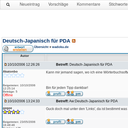
Neueintrag
Vorschläge
Kommentare
Stichworte
Deutsch-Japanisch für PDA
Übersicht
»
wadoku.de
Autor
10/10/2006 12:26:26
Betreff:
Deutsch-Japanisch für PDA
Akatonbo
Kann mir jemand sagen, wo ich eine Wörterbuchsoft
Beigetreten: 10/10/2006
Bin für jeden Tipp dankbar!
12:25:14
Beiträge: 5
Offline
10/10/2006 13:24:33
Betreff:
Aw:Deutsch-Japanisch für PDA
gegee
Guck doch mal unter den 'Links', da ist bestimmt was 
Beigetreten: 23/05/2006
16:48:46