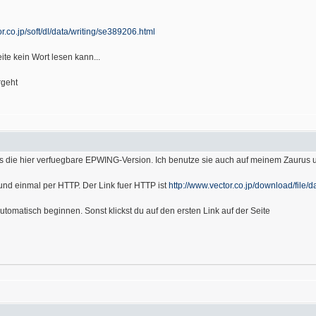
r.co.jp/soft/dl/data/writing/se389206.html
ite kein Wort lesen kann...
rgeht
 als die hier verfuegbare EPWING-Version. Ich benutze sie auch auf meinem Zaurus 
und einmal per HTTP. Der Link fuer HTTP ist
http://www.vector.co.jp/download/file/d
tomatisch beginnen. Sonst klickst du auf den ersten Link auf der Seite