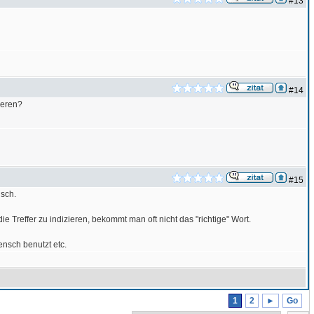
#13
#14
ieren?
#15
sch.
Treffer zu indizieren, bekommt man oft nicht das "richtige" Wort.
ensch benutzt etc.
1
2
►
Go