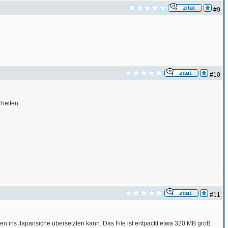
#9
#10
rhelfen.
#11
n ins Japansiche übersetzten kann. Das File ist entpackt etwa 320 MB groß.