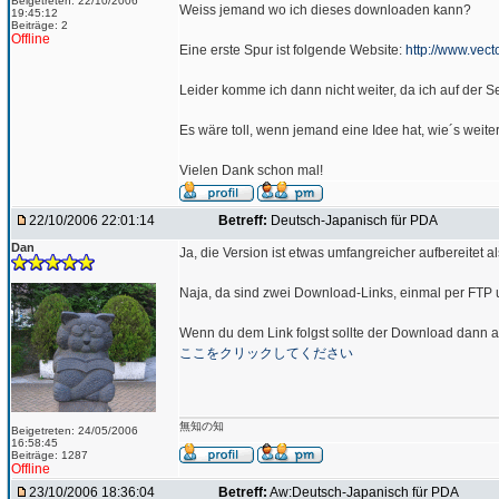
Beigetreten: 22/10/2006
Weiss jemand wo ich dieses downloaden kann?
19:45:12
Beiträge: 2
Offline
Eine erste Spur ist folgende Website:
http://www.vecto
Leider komme ich dann nicht weiter, da ich auf der Se
Es wäre toll, wenn jemand eine Idee hat, wie´s weite
Vielen Dank schon mal!
22/10/2006 22:01:14
Betreff:
Deutsch-Japanisch für PDA
Dan
Ja, die Version ist etwas umfangreicher aufbereitet
Naja, da sind zwei Download-Links, einmal per FTP 
Wenn du dem Link folgst sollte der Download dann au
ここをクリックしてください
無知の知
Beigetreten: 24/05/2006
16:58:45
Beiträge: 1287
Offline
23/10/2006 18:36:04
Betreff:
Aw:Deutsch-Japanisch für PDA