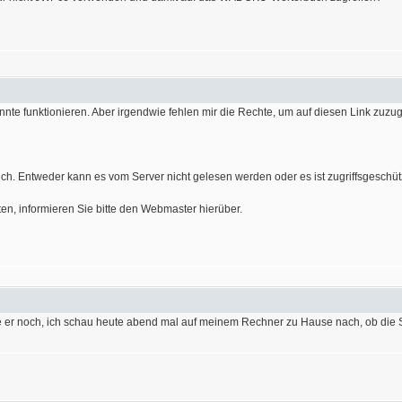
önnte funktionieren. Aber irgendwie fehlen mir die Rechte, um auf diesen Link zuz
lich. Entweder kann es vom Server nicht gelesen werden oder es ist zugriffsgeschüt
ten, informieren Sie bitte den Webmaster hierüber.
e er noch, ich schau heute abend mal auf meinem Rechner zu Hause nach, ob die S