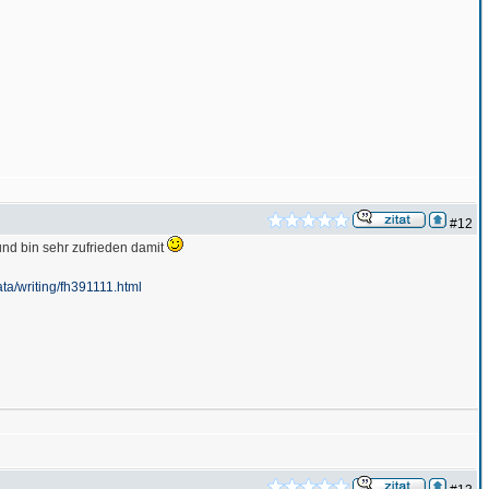
#12
und bin sehr zufrieden damit
ata/writing/fh391111.html