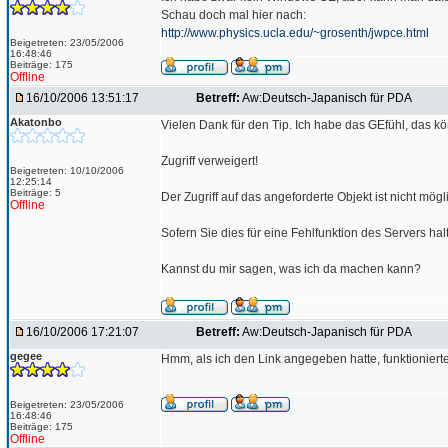
Schau doch mal hier nach:
http://www.physics.ucla.edu/~grosenth/jwpce.html
Beigetreten: 23/05/2006
16:48:46
Beiträge: 175
Offline
16/10/2006 13:51:17
Betreff:
Aw:Deutsch-Japanisch für PDA
Akatonbo
Vielen Dank für den Tip. Ich habe das GEfühl, das k
Zugriff verweigert!
Beigetreten: 10/10/2006
12:25:14
Beiträge: 5
Der Zugriff auf das angeforderte Objekt ist nicht mög
Offline
Sofern Sie dies für eine Fehlfunktion des Servers hal
Kannst du mir sagen, was ich da machen kann?
16/10/2006 17:21:07
Betreff:
Aw:Deutsch-Japanisch für PDA
gegee
Hmm, als ich den Link angegeben hatte, funktioniert
Beigetreten: 23/05/2006
16:48:46
Beiträge: 175
Offline