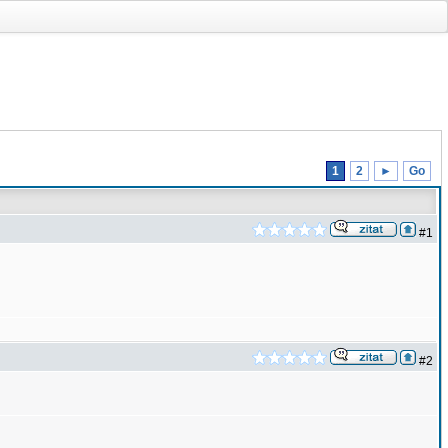
1
2
►
Go
#1
#2