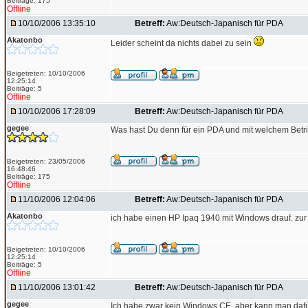
Beiträge: 175
Offline
10/10/2006 13:35:10
Betreff:
Aw:Deutsch-Japanisch für PDA
Akatonbo
Leider scheint da nichts dabei zu sein
Beigetreten: 10/10/2006
12:25:14
Beiträge: 5
Offline
10/10/2006 17:28:09
Betreff:
Aw:Deutsch-Japanisch für PDA
gegee
Was hast Du denn für ein PDA und mit welchem Bet
Beigetreten: 23/05/2006
16:48:46
Beiträge: 175
Offline
11/10/2006 12:04:06
Betreff:
Aw:Deutsch-Japanisch für PDA
Akatonbo
ich habe einen HP Ipaq 1940 mit Windows drauf. zur z
Beigetreten: 10/10/2006
12:25:14
Beiträge: 5
Offline
11/10/2006 13:01:42
Betreff:
Aw:Deutsch-Japanisch für PDA
gegee
Ich habe zwar kein Windows CE, aber kann man da