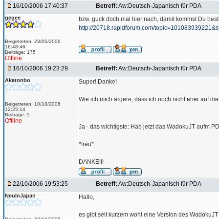
16/10/2006 17:40:37
Betreff:
Aw:Deutsch-Japanisch für PDA
gegee
bzw. guck doch mal hier nach, damit kommst Du besti
http://20718.rapidforum.com/topic=101083939221&st
Beigetreten: 23/05/2006
16:48:46
Beiträge: 175
Offline
16/10/2006 19:23:29
Betreff:
Aw:Deutsch-Japanisch für PDA
Akatonbo
Super! Danke!
Wie ich mich ärgere, dass ich noch nicht eher auf die
Beigetreten: 10/10/2006
12:25:14
Beiträge: 5
Offline
Ja - das wichtigste: Hab jetzt das WadokuJT aufm P
*freu*
DANKE!!!
22/10/2006 19:53:25
Betreff:
Aw:Deutsch-Japanisch für PDA
NeuInJapan
Hallo,
es gibt seit kurzem wohl eine Version des WadokuJT