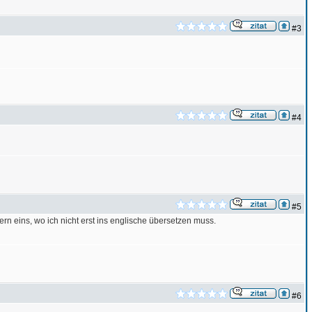
#3
#4
#5
rn eins, wo ich nicht erst ins englische übersetzen muss.
#6