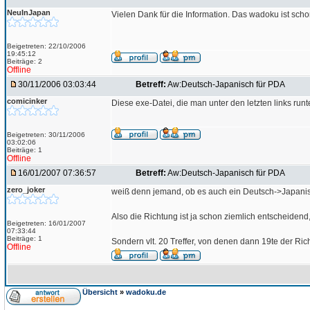
NeuInJapan
Vielen Dank für die Information. Das wadoku ist schon 
Beigetreten: 22/10/2006
19:45:12
Beiträge: 2
Offline
30/11/2006 03:03:44
Betreff:
Aw:Deutsch-Japanisch für PDA
comicinker
Diese exe-Datei, die man unter den letzten links run
Beigetreten: 30/11/2006
03:02:06
Beiträge: 1
Offline
16/01/2007 07:36:57
Betreff:
Aw:Deutsch-Japanisch für PDA
zero_joker
weiß denn jemand, ob es auch ein Deutsch->Japani
Also die Richtung ist ja schon ziemlich entscheiden
Beigetreten: 16/01/2007
07:33:44
Beiträge: 1
Sondern vlt. 20 Treffer, von denen dann 19te der Rich
Offline
Übersicht
»
wadoku.de