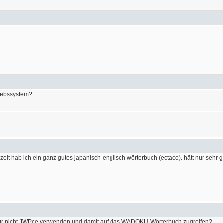
riebssystem?
eit hab ich ein ganz gutes japanisch-englisch wörterbuch (ectaco). hätt nur sehr ge
für nicht JWPce verwenden und damit auf das WADOKU-Wörterbuch zugreifen?