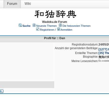
Forum
Wiki
Wadoku.de Forum
Suche
Neueste Themen
Die heissesten Themen
Registrieren
/
Anmelden
Profil für :: Dan
Registrationsdatum:
24/05/2
Anzahl der gesendeten Beiträge:
[1277]
Erstellte Themen:
[35] Th
Biographie:
無知の
Meine Lesezeichen:
Es existi