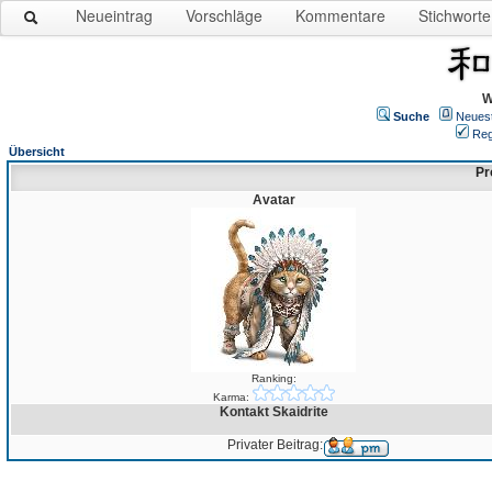
Neueintrag
Vorschläge
Kommentare
Stichworte
W
Suche
Neues
Reg
Übersicht
Pro
Avatar
Ranking:
Karma:
Kontakt Skaidrite
Privater Beitrag: