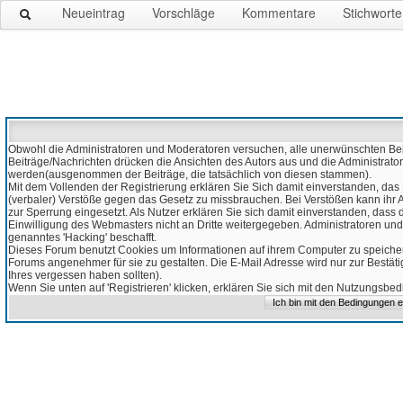
Neueintrag
Vorschläge
Kommentare
Stichworte
Obwohl die Administratoren und Moderatoren versuchen, alle unerwünschten Beitr
Beiträge/Nachrichten drücken die Ansichten des Autors aus und die Administrato
werden(ausgenommen der Beiträge, die tatsächlich von diesen stammen).
Mit dem Vollenden der Registrierung erklären Sie Sich damit einverstanden, das 
(verbaler) Verstöße gegen das Gesetz zu missbrauchen. Bei Verstößen kann ihr Ac
zur Sperrung eingesetzt. Als Nutzer erklären Sie sich damit einverstanden, da
Einwilligung des Webmasters nicht an Dritte weitergegeben. Administratoren und
genanntes 'Hacking' beschafft.
Dieses Forum benutzt Cookies um Informationen auf ihrem Computer zu speicher
Forums angenehmer für sie zu gestalten. Die E-Mail Adresse wird nur zur Bestät
Ihres vergessen haben sollten).
Wenn Sie unten auf 'Registrieren' klicken, erklären Sie sich mit den Nutzungsb