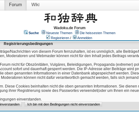
Forum
Wiki
Wadoku.de Forum
Suche
Neueste Themen
Die heissesten Themen
Registrieren
/
Anmelden
Registrierungsbedingungen
äge/Nachrichten von diesem Forum fernzuhalten, ist es unmöglich, alle Beiträge/
ren, Moderatoren und Webmaster können nicht für den Inhalt jedes Beitrags verant
Forum nicht für Obszönitäten, Vulgäres, Beleidigungen, Propaganda (extremer) pol
count sofort und dauerhaft gesperrt werden. Die IP-Adresse aller Beiträge wird pr
ss die oben genannten Informationen in einer Datenbank abgespeichert werden. Di
 Moderatoren können nicht dafür verantwortlich gemacht werden, falls sich jeman
n. Diese Cookies beinhalten nicht die oben genannten Informationen. Sie dienen
igung ihrer Registrierung sowie des Passwortes verwendet(oder um Ihnen ein neues
edingungen einverstanden.