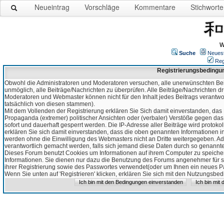
Neueintrag
Vorschläge
Kommentare
Stichworte
W
Suche
Neues
Reg
Registrierungsbedingu
Obwohl die Administratoren und Moderatoren versuchen, alle unerwünschten Bei
unmöglich, alle Beiträge/Nachrichten zu überprüfen. Alle Beiträge/Nachrichten d
Moderatoren und Webmaster können nicht für den Inhalt jedes Beitrags verantw
tatsächlich von diesen stammen).
Mit dem Vollenden der Registrierung erklären Sie Sich damit einverstanden, das 
Propaganda (extremer) politischer Ansichten oder (verbaler) Verstöße gegen da
sofort und dauerhaft gesperrt werden. Die IP-Adresse aller Beiträge wird protokol
erklären Sie sich damit einverstanden, dass die oben genannten Informationen 
werden ohne die Einwilligung des Webmasters nicht an Dritte weitergegeben. Ad
verantwortlich gemacht werden, falls sich jemand diese Daten durch so genanntes
Dieses Forum benutzt Cookies um Informationen auf ihrem Computer zu speicher
Informationen. Sie dienen nur dazu die Benutzung des Forums angenehmer für sie
ihrer Registrierung sowie des Passwortes verwendet(oder um Ihnen ein neues Pas
Wenn Sie unten auf 'Registrieren' klicken, erklären Sie sich mit den Nutzungsb