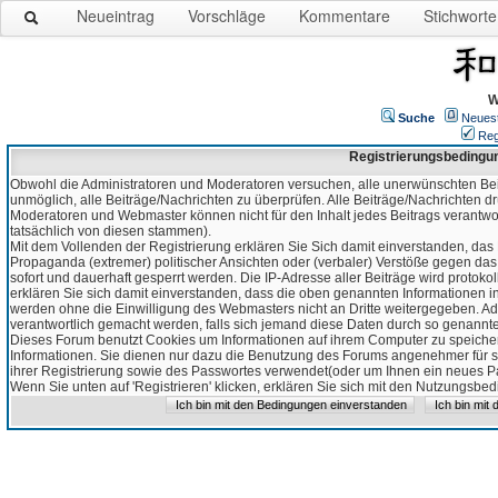
Neueintrag
Vorschläge
Kommentare
Stichworte
W
Suche
Neues
Reg
Registrierungsbedingu
Obwohl die Administratoren und Moderatoren versuchen, alle unerwünschten Bei
unmöglich, alle Beiträge/Nachrichten zu überprüfen. Alle Beiträge/Nachrichten d
Moderatoren und Webmaster können nicht für den Inhalt jedes Beitrags verantw
tatsächlich von diesen stammen).
Mit dem Vollenden der Registrierung erklären Sie Sich damit einverstanden, das 
Propaganda (extremer) politischer Ansichten oder (verbaler) Verstöße gegen da
sofort und dauerhaft gesperrt werden. Die IP-Adresse aller Beiträge wird protokol
erklären Sie sich damit einverstanden, dass die oben genannten Informationen 
werden ohne die Einwilligung des Webmasters nicht an Dritte weitergegeben. Ad
verantwortlich gemacht werden, falls sich jemand diese Daten durch so genanntes
Dieses Forum benutzt Cookies um Informationen auf ihrem Computer zu speicher
Informationen. Sie dienen nur dazu die Benutzung des Forums angenehmer für sie
ihrer Registrierung sowie des Passwortes verwendet(oder um Ihnen ein neues Pas
Wenn Sie unten auf 'Registrieren' klicken, erklären Sie sich mit den Nutzungsb