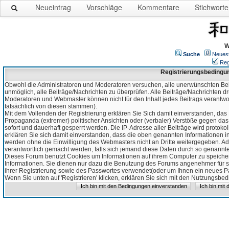
Neueintrag
Vorschläge
Kommentare
Stichworte
W
Suche
Neues
Reg
Registrierungsbedingu
Obwohl die Administratoren und Moderatoren versuchen, alle unerwünschten Bei
unmöglich, alle Beiträge/Nachrichten zu überprüfen. Alle Beiträge/Nachrichten d
Moderatoren und Webmaster können nicht für den Inhalt jedes Beitrags verantw
tatsächlich von diesen stammen).
Mit dem Vollenden der Registrierung erklären Sie Sich damit einverstanden, das 
Propaganda (extremer) politischer Ansichten oder (verbaler) Verstöße gegen da
sofort und dauerhaft gesperrt werden. Die IP-Adresse aller Beiträge wird protokol
erklären Sie sich damit einverstanden, dass die oben genannten Informationen 
werden ohne die Einwilligung des Webmasters nicht an Dritte weitergegeben. Ad
verantwortlich gemacht werden, falls sich jemand diese Daten durch so genanntes
Dieses Forum benutzt Cookies um Informationen auf ihrem Computer zu speicher
Informationen. Sie dienen nur dazu die Benutzung des Forums angenehmer für sie
ihrer Registrierung sowie des Passwortes verwendet(oder um Ihnen ein neues Pas
Wenn Sie unten auf 'Registrieren' klicken, erklären Sie sich mit den Nutzungsb