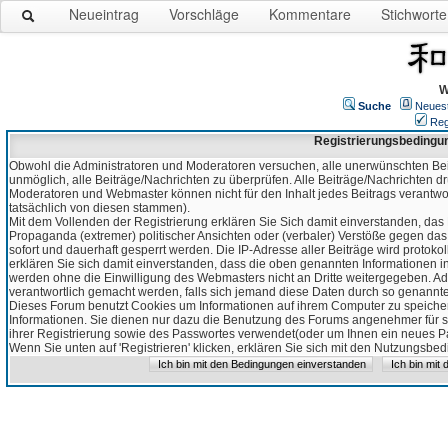
Neueintrag
Vorschläge
Kommentare
Stichworte
W
Suche
Neues
Reg
Registrierungsbedingu
Obwohl die Administratoren und Moderatoren versuchen, alle unerwünschten Bei
unmöglich, alle Beiträge/Nachrichten zu überprüfen. Alle Beiträge/Nachrichten d
Moderatoren und Webmaster können nicht für den Inhalt jedes Beitrags verantw
tatsächlich von diesen stammen).
Mit dem Vollenden der Registrierung erklären Sie Sich damit einverstanden, das 
Propaganda (extremer) politischer Ansichten oder (verbaler) Verstöße gegen da
sofort und dauerhaft gesperrt werden. Die IP-Adresse aller Beiträge wird protokol
erklären Sie sich damit einverstanden, dass die oben genannten Informationen 
werden ohne die Einwilligung des Webmasters nicht an Dritte weitergegeben. Ad
verantwortlich gemacht werden, falls sich jemand diese Daten durch so genanntes
Dieses Forum benutzt Cookies um Informationen auf ihrem Computer zu speicher
Informationen. Sie dienen nur dazu die Benutzung des Forums angenehmer für sie
ihrer Registrierung sowie des Passwortes verwendet(oder um Ihnen ein neues Pas
Wenn Sie unten auf 'Registrieren' klicken, erklären Sie sich mit den Nutzungsb