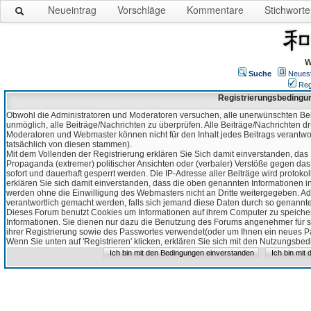
Neueintrag
Vorschläge
Kommentare
Stichworte
W
Suche
Neues
Reg
Registrierungsbedingu
Obwohl die Administratoren und Moderatoren versuchen, alle unerwünschten Bei
unmöglich, alle Beiträge/Nachrichten zu überprüfen. Alle Beiträge/Nachrichten d
Moderatoren und Webmaster können nicht für den Inhalt jedes Beitrags verantw
tatsächlich von diesen stammen).
Mit dem Vollenden der Registrierung erklären Sie Sich damit einverstanden, das 
Propaganda (extremer) politischer Ansichten oder (verbaler) Verstöße gegen da
sofort und dauerhaft gesperrt werden. Die IP-Adresse aller Beiträge wird protokol
erklären Sie sich damit einverstanden, dass die oben genannten Informationen 
werden ohne die Einwilligung des Webmasters nicht an Dritte weitergegeben. Ad
verantwortlich gemacht werden, falls sich jemand diese Daten durch so genanntes
Dieses Forum benutzt Cookies um Informationen auf ihrem Computer zu speicher
Informationen. Sie dienen nur dazu die Benutzung des Forums angenehmer für sie
ihrer Registrierung sowie des Passwortes verwendet(oder um Ihnen ein neues Pas
Wenn Sie unten auf 'Registrieren' klicken, erklären Sie sich mit den Nutzungsb