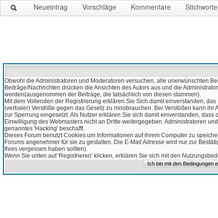
Neueintrag
Vorschläge
Kommentare
Stichworte
Obwohl die Administratoren und Moderatoren versuchen, alle unerwünschten Beitr
Beiträge/Nachrichten drücken die Ansichten des Autors aus und die Administrato
werden(ausgenommen der Beiträge, die tatsächlich von diesen stammen).
Mit dem Vollenden der Registrierung erklären Sie Sich damit einverstanden, das 
(verbaler) Verstöße gegen das Gesetz zu missbrauchen. Bei Verstößen kann ihr Ac
zur Sperrung eingesetzt. Als Nutzer erklären Sie sich damit einverstanden, da
Einwilligung des Webmasters nicht an Dritte weitergegeben. Administratoren und
genanntes 'Hacking' beschafft.
Dieses Forum benutzt Cookies um Informationen auf ihrem Computer zu speicher
Forums angenehmer für sie zu gestalten. Die E-Mail Adresse wird nur zur Bestät
Ihres vergessen haben sollten).
Wenn Sie unten auf 'Registrieren' klicken, erklären Sie sich mit den Nutzungsb