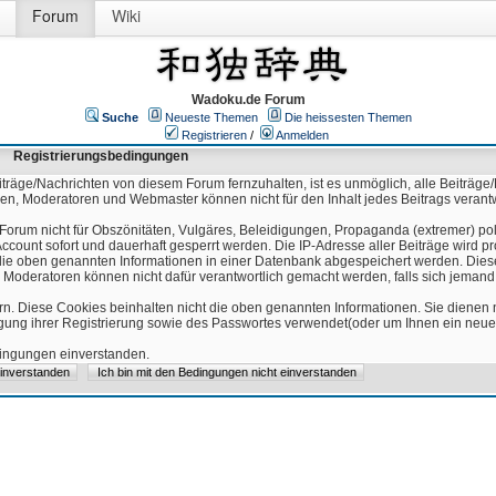
Forum
Wiki
Wadoku.de Forum
Suche
Neueste Themen
Die heissesten Themen
Registrieren
/
Anmelden
Registrierungsbedingungen
äge/Nachrichten von diesem Forum fernzuhalten, ist es unmöglich, alle Beiträge/
ren, Moderatoren und Webmaster können nicht für den Inhalt jedes Beitrags verant
Forum nicht für Obszönitäten, Vulgäres, Beleidigungen, Propaganda (extremer) pol
count sofort und dauerhaft gesperrt werden. Die IP-Adresse aller Beiträge wird pr
ss die oben genannten Informationen in einer Datenbank abgespeichert werden. Di
 Moderatoren können nicht dafür verantwortlich gemacht werden, falls sich jeman
n. Diese Cookies beinhalten nicht die oben genannten Informationen. Sie dienen
igung ihrer Registrierung sowie des Passwortes verwendet(oder um Ihnen ein neues
edingungen einverstanden.