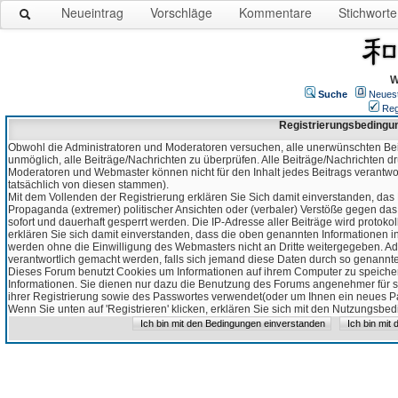
Neueintrag
Vorschläge
Kommentare
Stichworte
W
Suche
Neues
Reg
Registrierungsbedingu
Obwohl die Administratoren und Moderatoren versuchen, alle unerwünschten Bei
unmöglich, alle Beiträge/Nachrichten zu überprüfen. Alle Beiträge/Nachrichten d
Moderatoren und Webmaster können nicht für den Inhalt jedes Beitrags verantw
tatsächlich von diesen stammen).
Mit dem Vollenden der Registrierung erklären Sie Sich damit einverstanden, das 
Propaganda (extremer) politischer Ansichten oder (verbaler) Verstöße gegen da
sofort und dauerhaft gesperrt werden. Die IP-Adresse aller Beiträge wird protokol
erklären Sie sich damit einverstanden, dass die oben genannten Informationen 
werden ohne die Einwilligung des Webmasters nicht an Dritte weitergegeben. Ad
verantwortlich gemacht werden, falls sich jemand diese Daten durch so genanntes
Dieses Forum benutzt Cookies um Informationen auf ihrem Computer zu speicher
Informationen. Sie dienen nur dazu die Benutzung des Forums angenehmer für sie
ihrer Registrierung sowie des Passwortes verwendet(oder um Ihnen ein neues Pas
Wenn Sie unten auf 'Registrieren' klicken, erklären Sie sich mit den Nutzungsb