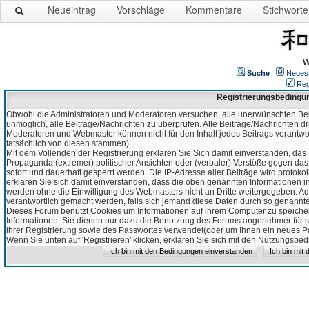
Neueintrag
Vorschläge
Kommentare
Stichworte
W
Suche
Neues
Reg
Registrierungsbedingu
Obwohl die Administratoren und Moderatoren versuchen, alle unerwünschten Bei
unmöglich, alle Beiträge/Nachrichten zu überprüfen. Alle Beiträge/Nachrichten d
Moderatoren und Webmaster können nicht für den Inhalt jedes Beitrags verantw
tatsächlich von diesen stammen).
Mit dem Vollenden der Registrierung erklären Sie Sich damit einverstanden, das 
Propaganda (extremer) politischer Ansichten oder (verbaler) Verstöße gegen da
sofort und dauerhaft gesperrt werden. Die IP-Adresse aller Beiträge wird protokol
erklären Sie sich damit einverstanden, dass die oben genannten Informationen 
werden ohne die Einwilligung des Webmasters nicht an Dritte weitergegeben. Ad
verantwortlich gemacht werden, falls sich jemand diese Daten durch so genanntes
Dieses Forum benutzt Cookies um Informationen auf ihrem Computer zu speicher
Informationen. Sie dienen nur dazu die Benutzung des Forums angenehmer für sie
ihrer Registrierung sowie des Passwortes verwendet(oder um Ihnen ein neues Pas
Wenn Sie unten auf 'Registrieren' klicken, erklären Sie sich mit den Nutzungsb