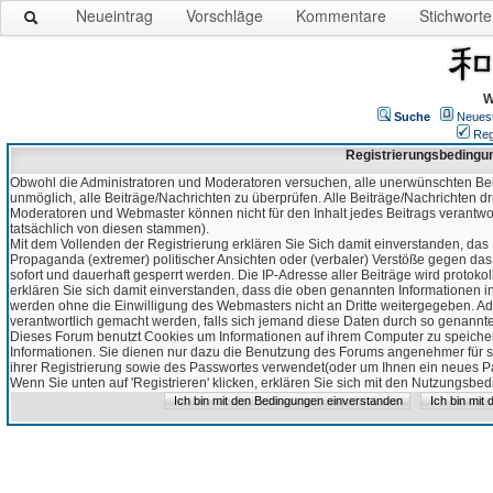
Neueintrag
Vorschläge
Kommentare
Stichworte
W
Suche
Neues
Reg
Registrierungsbedingu
Obwohl die Administratoren und Moderatoren versuchen, alle unerwünschten Bei
unmöglich, alle Beiträge/Nachrichten zu überprüfen. Alle Beiträge/Nachrichten d
Moderatoren und Webmaster können nicht für den Inhalt jedes Beitrags verantw
tatsächlich von diesen stammen).
Mit dem Vollenden der Registrierung erklären Sie Sich damit einverstanden, das 
Propaganda (extremer) politischer Ansichten oder (verbaler) Verstöße gegen da
sofort und dauerhaft gesperrt werden. Die IP-Adresse aller Beiträge wird protokol
erklären Sie sich damit einverstanden, dass die oben genannten Informationen 
werden ohne die Einwilligung des Webmasters nicht an Dritte weitergegeben. Ad
verantwortlich gemacht werden, falls sich jemand diese Daten durch so genanntes
Dieses Forum benutzt Cookies um Informationen auf ihrem Computer zu speicher
Informationen. Sie dienen nur dazu die Benutzung des Forums angenehmer für sie
ihrer Registrierung sowie des Passwortes verwendet(oder um Ihnen ein neues Pas
Wenn Sie unten auf 'Registrieren' klicken, erklären Sie sich mit den Nutzungsb