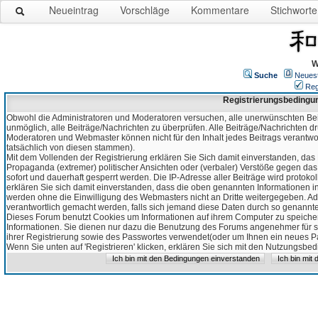
Neueintrag
Vorschläge
Kommentare
Stichworte
W
Suche
Neues
Reg
Registrierungsbedingu
Obwohl die Administratoren und Moderatoren versuchen, alle unerwünschten Bei
unmöglich, alle Beiträge/Nachrichten zu überprüfen. Alle Beiträge/Nachrichten d
Moderatoren und Webmaster können nicht für den Inhalt jedes Beitrags verantw
tatsächlich von diesen stammen).
Mit dem Vollenden der Registrierung erklären Sie Sich damit einverstanden, das 
Propaganda (extremer) politischer Ansichten oder (verbaler) Verstöße gegen da
sofort und dauerhaft gesperrt werden. Die IP-Adresse aller Beiträge wird protokol
erklären Sie sich damit einverstanden, dass die oben genannten Informationen 
werden ohne die Einwilligung des Webmasters nicht an Dritte weitergegeben. Ad
verantwortlich gemacht werden, falls sich jemand diese Daten durch so genanntes
Dieses Forum benutzt Cookies um Informationen auf ihrem Computer zu speicher
Informationen. Sie dienen nur dazu die Benutzung des Forums angenehmer für sie
ihrer Registrierung sowie des Passwortes verwendet(oder um Ihnen ein neues Pas
Wenn Sie unten auf 'Registrieren' klicken, erklären Sie sich mit den Nutzungsb