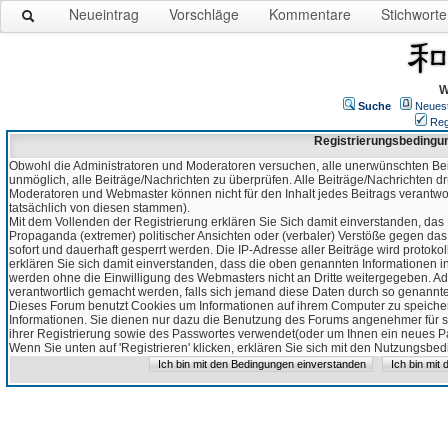
Neueintrag
Vorschläge
Kommentare
Stichworte
W
Suche
Neues
Reg
Registrierungsbedingu
Obwohl die Administratoren und Moderatoren versuchen, alle unerwünschten Bei
unmöglich, alle Beiträge/Nachrichten zu überprüfen. Alle Beiträge/Nachrichten d
Moderatoren und Webmaster können nicht für den Inhalt jedes Beitrags verantw
tatsächlich von diesen stammen).
Mit dem Vollenden der Registrierung erklären Sie Sich damit einverstanden, das 
Propaganda (extremer) politischer Ansichten oder (verbaler) Verstöße gegen da
sofort und dauerhaft gesperrt werden. Die IP-Adresse aller Beiträge wird protokol
erklären Sie sich damit einverstanden, dass die oben genannten Informationen 
werden ohne die Einwilligung des Webmasters nicht an Dritte weitergegeben. Ad
verantwortlich gemacht werden, falls sich jemand diese Daten durch so genanntes
Dieses Forum benutzt Cookies um Informationen auf ihrem Computer zu speicher
Informationen. Sie dienen nur dazu die Benutzung des Forums angenehmer für sie
ihrer Registrierung sowie des Passwortes verwendet(oder um Ihnen ein neues Pas
Wenn Sie unten auf 'Registrieren' klicken, erklären Sie sich mit den Nutzungsb