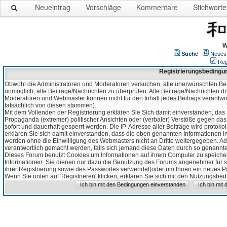
Neueintrag
Vorschläge
Kommentare
Stichworte
W
Suche
Neues
Reg
Registrierungsbedingu
Obwohl die Administratoren und Moderatoren versuchen, alle unerwünschten Bei
unmöglich, alle Beiträge/Nachrichten zu überprüfen. Alle Beiträge/Nachrichten d
Moderatoren und Webmaster können nicht für den Inhalt jedes Beitrags verantw
tatsächlich von diesen stammen).
Mit dem Vollenden der Registrierung erklären Sie Sich damit einverstanden, das 
Propaganda (extremer) politischer Ansichten oder (verbaler) Verstöße gegen da
sofort und dauerhaft gesperrt werden. Die IP-Adresse aller Beiträge wird protokol
erklären Sie sich damit einverstanden, dass die oben genannten Informationen 
werden ohne die Einwilligung des Webmasters nicht an Dritte weitergegeben. Ad
verantwortlich gemacht werden, falls sich jemand diese Daten durch so genanntes
Dieses Forum benutzt Cookies um Informationen auf ihrem Computer zu speicher
Informationen. Sie dienen nur dazu die Benutzung des Forums angenehmer für sie
ihrer Registrierung sowie des Passwortes verwendet(oder um Ihnen ein neues Pas
Wenn Sie unten auf 'Registrieren' klicken, erklären Sie sich mit den Nutzungsb