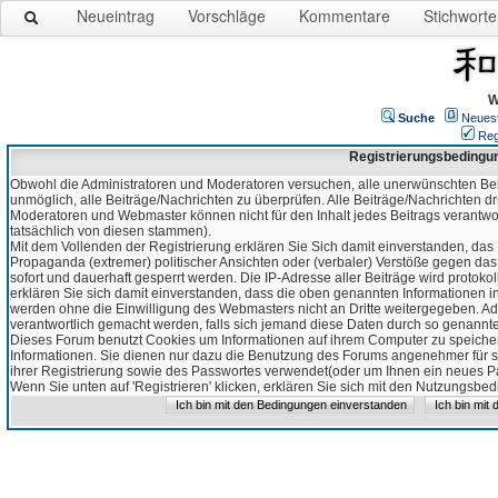
Neueintrag
Vorschläge
Kommentare
Stichworte
W
Suche
Neues
Reg
Registrierungsbedingu
Obwohl die Administratoren und Moderatoren versuchen, alle unerwünschten Bei
unmöglich, alle Beiträge/Nachrichten zu überprüfen. Alle Beiträge/Nachrichten d
Moderatoren und Webmaster können nicht für den Inhalt jedes Beitrags verantw
tatsächlich von diesen stammen).
Mit dem Vollenden der Registrierung erklären Sie Sich damit einverstanden, das 
Propaganda (extremer) politischer Ansichten oder (verbaler) Verstöße gegen da
sofort und dauerhaft gesperrt werden. Die IP-Adresse aller Beiträge wird protokol
erklären Sie sich damit einverstanden, dass die oben genannten Informationen 
werden ohne die Einwilligung des Webmasters nicht an Dritte weitergegeben. Ad
verantwortlich gemacht werden, falls sich jemand diese Daten durch so genanntes
Dieses Forum benutzt Cookies um Informationen auf ihrem Computer zu speicher
Informationen. Sie dienen nur dazu die Benutzung des Forums angenehmer für sie
ihrer Registrierung sowie des Passwortes verwendet(oder um Ihnen ein neues Pas
Wenn Sie unten auf 'Registrieren' klicken, erklären Sie sich mit den Nutzungsb