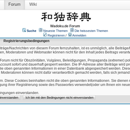
Forum
Wiki
Wadoku.de Forum
Suche
Neueste Themen
Die heissesten Themen
Registrieren
/
Anmelden
Registrierungsbedingungen
äge/Nachrichten von diesem Forum fernzuhalten, ist es unmöglich, alle Beiträge/
ren, Moderatoren und Webmaster können nicht für den Inhalt jedes Beitrags verant
Forum nicht für Obszönitäten, Vulgäres, Beleidigungen, Propaganda (extremer) pol
count sofort und dauerhaft gesperrt werden. Die IP-Adresse aller Beiträge wird pr
ss die oben genannten Informationen in einer Datenbank abgespeichert werden. Di
 Moderatoren können nicht dafür verantwortlich gemacht werden, falls sich jeman
n. Diese Cookies beinhalten nicht die oben genannten Informationen. Sie dienen
igung ihrer Registrierung sowie des Passwortes verwendet(oder um Ihnen ein neues
edingungen einverstanden.