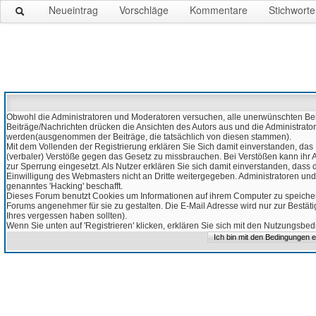
Neueintrag
Vorschläge
Kommentare
Stichworte
Obwohl die Administratoren und Moderatoren versuchen, alle unerwünschten Beitr
Beiträge/Nachrichten drücken die Ansichten des Autors aus und die Administrato
werden(ausgenommen der Beiträge, die tatsächlich von diesen stammen).
Mit dem Vollenden der Registrierung erklären Sie Sich damit einverstanden, das 
(verbaler) Verstöße gegen das Gesetz zu missbrauchen. Bei Verstößen kann ihr Ac
zur Sperrung eingesetzt. Als Nutzer erklären Sie sich damit einverstanden, da
Einwilligung des Webmasters nicht an Dritte weitergegeben. Administratoren und
genanntes 'Hacking' beschafft.
Dieses Forum benutzt Cookies um Informationen auf ihrem Computer zu speicher
Forums angenehmer für sie zu gestalten. Die E-Mail Adresse wird nur zur Bestät
Ihres vergessen haben sollten).
Wenn Sie unten auf 'Registrieren' klicken, erklären Sie sich mit den Nutzungsb