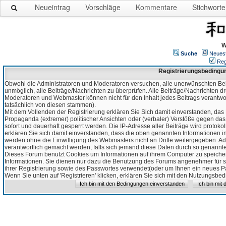
Neueintrag
Vorschläge
Kommentare
Stichworte
W
Suche
Neues
Reg
Registrierungsbedingu
Obwohl die Administratoren und Moderatoren versuchen, alle unerwünschten Bei
unmöglich, alle Beiträge/Nachrichten zu überprüfen. Alle Beiträge/Nachrichten d
Moderatoren und Webmaster können nicht für den Inhalt jedes Beitrags verantw
tatsächlich von diesen stammen).
Mit dem Vollenden der Registrierung erklären Sie Sich damit einverstanden, das 
Propaganda (extremer) politischer Ansichten oder (verbaler) Verstöße gegen da
sofort und dauerhaft gesperrt werden. Die IP-Adresse aller Beiträge wird protokol
erklären Sie sich damit einverstanden, dass die oben genannten Informationen 
werden ohne die Einwilligung des Webmasters nicht an Dritte weitergegeben. Ad
verantwortlich gemacht werden, falls sich jemand diese Daten durch so genanntes
Dieses Forum benutzt Cookies um Informationen auf ihrem Computer zu speicher
Informationen. Sie dienen nur dazu die Benutzung des Forums angenehmer für sie
ihrer Registrierung sowie des Passwortes verwendet(oder um Ihnen ein neues Pas
Wenn Sie unten auf 'Registrieren' klicken, erklären Sie sich mit den Nutzungsb