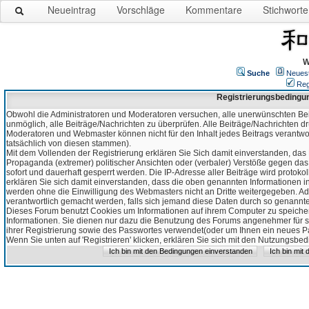
Neueintrag
Vorschläge
Kommentare
Stichworte
W
Suche
Neues
Reg
Registrierungsbedingu
Obwohl die Administratoren und Moderatoren versuchen, alle unerwünschten Bei
unmöglich, alle Beiträge/Nachrichten zu überprüfen. Alle Beiträge/Nachrichten d
Moderatoren und Webmaster können nicht für den Inhalt jedes Beitrags verantw
tatsächlich von diesen stammen).
Mit dem Vollenden der Registrierung erklären Sie Sich damit einverstanden, das 
Propaganda (extremer) politischer Ansichten oder (verbaler) Verstöße gegen da
sofort und dauerhaft gesperrt werden. Die IP-Adresse aller Beiträge wird protokol
erklären Sie sich damit einverstanden, dass die oben genannten Informationen 
werden ohne die Einwilligung des Webmasters nicht an Dritte weitergegeben. Ad
verantwortlich gemacht werden, falls sich jemand diese Daten durch so genanntes
Dieses Forum benutzt Cookies um Informationen auf ihrem Computer zu speicher
Informationen. Sie dienen nur dazu die Benutzung des Forums angenehmer für sie
ihrer Registrierung sowie des Passwortes verwendet(oder um Ihnen ein neues Pas
Wenn Sie unten auf 'Registrieren' klicken, erklären Sie sich mit den Nutzungsb