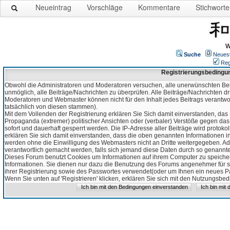
Neueintrag
Vorschläge
Kommentare
Stichworte
W
Suche
Neues
Reg
Registrierungsbedingu
Obwohl die Administratoren und Moderatoren versuchen, alle unerwünschten Bei
unmöglich, alle Beiträge/Nachrichten zu überprüfen. Alle Beiträge/Nachrichten d
Moderatoren und Webmaster können nicht für den Inhalt jedes Beitrags verantw
tatsächlich von diesen stammen).
Mit dem Vollenden der Registrierung erklären Sie Sich damit einverstanden, das 
Propaganda (extremer) politischer Ansichten oder (verbaler) Verstöße gegen da
sofort und dauerhaft gesperrt werden. Die IP-Adresse aller Beiträge wird protokol
erklären Sie sich damit einverstanden, dass die oben genannten Informationen 
werden ohne die Einwilligung des Webmasters nicht an Dritte weitergegeben. Ad
verantwortlich gemacht werden, falls sich jemand diese Daten durch so genanntes
Dieses Forum benutzt Cookies um Informationen auf ihrem Computer zu speicher
Informationen. Sie dienen nur dazu die Benutzung des Forums angenehmer für sie
ihrer Registrierung sowie des Passwortes verwendet(oder um Ihnen ein neues Pas
Wenn Sie unten auf 'Registrieren' klicken, erklären Sie sich mit den Nutzungsb