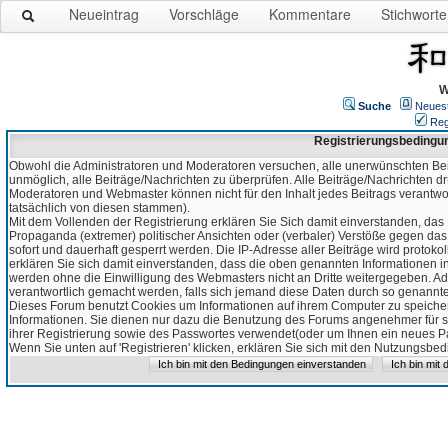
Neueintrag
Vorschläge
Kommentare
Stichworte
W
Suche
Neues
Reg
Registrierungsbedingu
Obwohl die Administratoren und Moderatoren versuchen, alle unerwünschten Bei
unmöglich, alle Beiträge/Nachrichten zu überprüfen. Alle Beiträge/Nachrichten d
Moderatoren und Webmaster können nicht für den Inhalt jedes Beitrags verantw
tatsächlich von diesen stammen).
Mit dem Vollenden der Registrierung erklären Sie Sich damit einverstanden, das 
Propaganda (extremer) politischer Ansichten oder (verbaler) Verstöße gegen da
sofort und dauerhaft gesperrt werden. Die IP-Adresse aller Beiträge wird protokol
erklären Sie sich damit einverstanden, dass die oben genannten Informationen 
werden ohne die Einwilligung des Webmasters nicht an Dritte weitergegeben. Ad
verantwortlich gemacht werden, falls sich jemand diese Daten durch so genanntes
Dieses Forum benutzt Cookies um Informationen auf ihrem Computer zu speicher
Informationen. Sie dienen nur dazu die Benutzung des Forums angenehmer für sie
ihrer Registrierung sowie des Passwortes verwendet(oder um Ihnen ein neues Pas
Wenn Sie unten auf 'Registrieren' klicken, erklären Sie sich mit den Nutzungsb