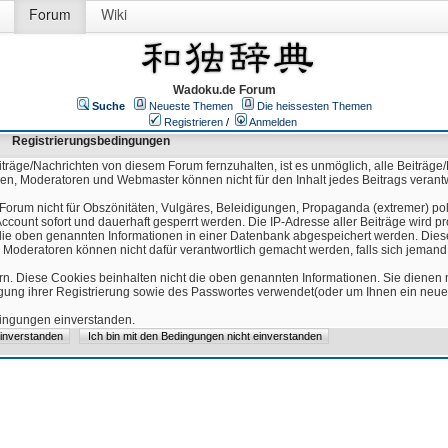
Forum
Wiki
Wadoku.de Forum
Suche
Neueste Themen
Die heissesten Themen
Registrieren
/
Anmelden
Registrierungsbedingungen
äge/Nachrichten von diesem Forum fernzuhalten, ist es unmöglich, alle Beiträge/
ren, Moderatoren und Webmaster können nicht für den Inhalt jedes Beitrags verant
Forum nicht für Obszönitäten, Vulgäres, Beleidigungen, Propaganda (extremer) pol
count sofort und dauerhaft gesperrt werden. Die IP-Adresse aller Beiträge wird pr
ss die oben genannten Informationen in einer Datenbank abgespeichert werden. Di
 Moderatoren können nicht dafür verantwortlich gemacht werden, falls sich jeman
n. Diese Cookies beinhalten nicht die oben genannten Informationen. Sie dienen
igung ihrer Registrierung sowie des Passwortes verwendet(oder um Ihnen ein neues
edingungen einverstanden.