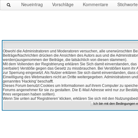
Neueintrag
Vorschläge
Kommentare
Stichworte
Obwohl die Administratoren und Moderatoren versuchen, alle unerwünschten Beitr
Beiträge/Nachrichten drücken die Ansichten des Autors aus und die Administrato
werden(ausgenommen der Beiträge, die tatsächlich von diesen stammen).
Mit dem Vollenden der Registrierung erklären Sie Sich damit einverstanden, das 
(verbaler) Verstöße gegen das Gesetz zu missbrauchen. Bei Verstößen kann ihr Ac
zur Sperrung eingesetzt. Als Nutzer erklären Sie sich damit einverstanden, da
Einwilligung des Webmasters nicht an Dritte weitergegeben. Administratoren und
genanntes 'Hacking' beschafft.
Dieses Forum benutzt Cookies um Informationen auf ihrem Computer zu speicher
Forums angenehmer für sie zu gestalten. Die E-Mail Adresse wird nur zur Bestät
Ihres vergessen haben sollten).
Wenn Sie unten auf 'Registrieren' klicken, erklären Sie sich mit den Nutzungsb