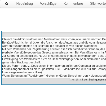
Neueintrag
Vorschläge
Kommentare
Stichworte
Obwohl die Administratoren und Moderatoren versuchen, alle unerwünschten Beitr
Beiträge/Nachrichten drücken die Ansichten des Autors aus und die Administrato
werden(ausgenommen der Beiträge, die tatsächlich von diesen stammen).
Mit dem Vollenden der Registrierung erklären Sie Sich damit einverstanden, das 
(verbaler) Verstöße gegen das Gesetz zu missbrauchen. Bei Verstößen kann ihr Ac
zur Sperrung eingesetzt. Als Nutzer erklären Sie sich damit einverstanden, da
Einwilligung des Webmasters nicht an Dritte weitergegeben. Administratoren und
genanntes 'Hacking' beschafft.
Dieses Forum benutzt Cookies um Informationen auf ihrem Computer zu speicher
Forums angenehmer für sie zu gestalten. Die E-Mail Adresse wird nur zur Bestät
Ihres vergessen haben sollten).
Wenn Sie unten auf 'Registrieren' klicken, erklären Sie sich mit den Nutzungsb