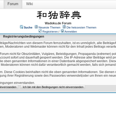
Forum
Wiki
Wadoku.de Forum
Suche
Neueste Themen
Die heissesten Themen
Registrieren
/
Anmelden
Registrierungsbedingungen
äge/Nachrichten von diesem Forum fernzuhalten, ist es unmöglich, alle Beiträge/
ren, Moderatoren und Webmaster können nicht für den Inhalt jedes Beitrags verant
Forum nicht für Obszönitäten, Vulgäres, Beleidigungen, Propaganda (extremer) pol
count sofort und dauerhaft gesperrt werden. Die IP-Adresse aller Beiträge wird pr
ss die oben genannten Informationen in einer Datenbank abgespeichert werden. Di
 Moderatoren können nicht dafür verantwortlich gemacht werden, falls sich jeman
n. Diese Cookies beinhalten nicht die oben genannten Informationen. Sie dienen
igung ihrer Registrierung sowie des Passwortes verwendet(oder um Ihnen ein neues
edingungen einverstanden.