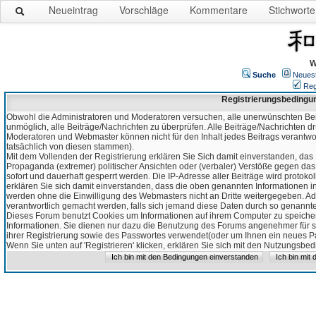
Neueintrag
Vorschläge
Kommentare
Stichworte
W
Suche
Neues
Reg
Registrierungsbedingu
Obwohl die Administratoren und Moderatoren versuchen, alle unerwünschten Bei
unmöglich, alle Beiträge/Nachrichten zu überprüfen. Alle Beiträge/Nachrichten d
Moderatoren und Webmaster können nicht für den Inhalt jedes Beitrags verantw
tatsächlich von diesen stammen).
Mit dem Vollenden der Registrierung erklären Sie Sich damit einverstanden, das 
Propaganda (extremer) politischer Ansichten oder (verbaler) Verstöße gegen da
sofort und dauerhaft gesperrt werden. Die IP-Adresse aller Beiträge wird protokol
erklären Sie sich damit einverstanden, dass die oben genannten Informationen 
werden ohne die Einwilligung des Webmasters nicht an Dritte weitergegeben. Ad
verantwortlich gemacht werden, falls sich jemand diese Daten durch so genanntes
Dieses Forum benutzt Cookies um Informationen auf ihrem Computer zu speicher
Informationen. Sie dienen nur dazu die Benutzung des Forums angenehmer für sie
ihrer Registrierung sowie des Passwortes verwendet(oder um Ihnen ein neues Pas
Wenn Sie unten auf 'Registrieren' klicken, erklären Sie sich mit den Nutzungsb