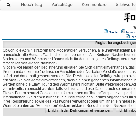
Neueintrag
Vorschläge
Kommentare
Stichworte
W
Suche
Neues
Reg
Registrierungsbedingu
Obwohl die Administratoren und Moderatoren versuchen, alle unerwünschten Bei
unmöglich, alle Beiträge/Nachrichten zu überprüfen. Alle Beiträge/Nachrichten d
Moderatoren und Webmaster können nicht für den Inhalt jedes Beitrags verantw
tatsächlich von diesen stammen).
Mit dem Vollenden der Registrierung erklären Sie Sich damit einverstanden, das 
Propaganda (extremer) politischer Ansichten oder (verbaler) Verstöße gegen da
sofort und dauerhaft gesperrt werden. Die IP-Adresse aller Beiträge wird protokol
erklären Sie sich damit einverstanden, dass die oben genannten Informationen 
werden ohne die Einwilligung des Webmasters nicht an Dritte weitergegeben. Ad
verantwortlich gemacht werden, falls sich jemand diese Daten durch so genanntes
Dieses Forum benutzt Cookies um Informationen auf ihrem Computer zu speicher
Informationen. Sie dienen nur dazu die Benutzung des Forums angenehmer für sie
ihrer Registrierung sowie des Passwortes verwendet(oder um Ihnen ein neues Pas
Wenn Sie unten auf 'Registrieren' klicken, erklären Sie sich mit den Nutzungsb