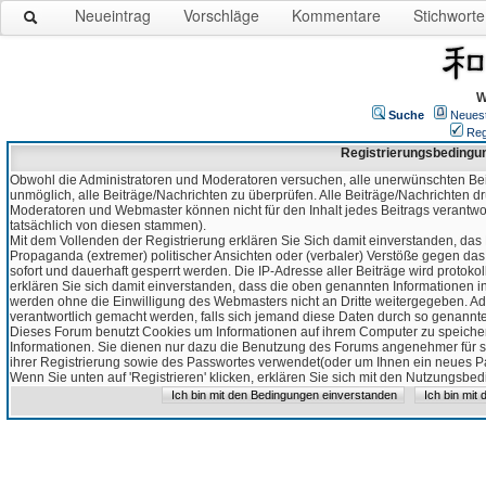
Neueintrag
Vorschläge
Kommentare
Stichworte
W
Suche
Neues
Reg
Registrierungsbedingu
Obwohl die Administratoren und Moderatoren versuchen, alle unerwünschten Bei
unmöglich, alle Beiträge/Nachrichten zu überprüfen. Alle Beiträge/Nachrichten d
Moderatoren und Webmaster können nicht für den Inhalt jedes Beitrags verantw
tatsächlich von diesen stammen).
Mit dem Vollenden der Registrierung erklären Sie Sich damit einverstanden, das 
Propaganda (extremer) politischer Ansichten oder (verbaler) Verstöße gegen da
sofort und dauerhaft gesperrt werden. Die IP-Adresse aller Beiträge wird protokol
erklären Sie sich damit einverstanden, dass die oben genannten Informationen 
werden ohne die Einwilligung des Webmasters nicht an Dritte weitergegeben. Ad
verantwortlich gemacht werden, falls sich jemand diese Daten durch so genanntes
Dieses Forum benutzt Cookies um Informationen auf ihrem Computer zu speicher
Informationen. Sie dienen nur dazu die Benutzung des Forums angenehmer für sie
ihrer Registrierung sowie des Passwortes verwendet(oder um Ihnen ein neues Pas
Wenn Sie unten auf 'Registrieren' klicken, erklären Sie sich mit den Nutzungsb