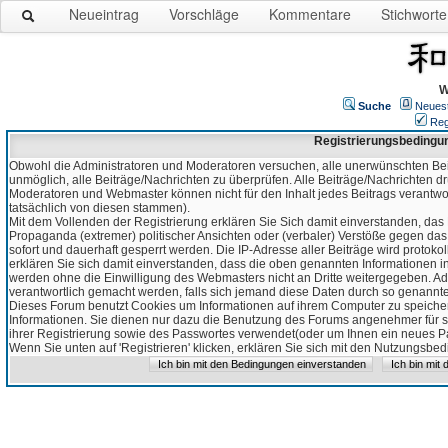
Neueintrag
Vorschläge
Kommentare
Stichworte
W
Suche
Neues
Reg
Registrierungsbedingu
Obwohl die Administratoren und Moderatoren versuchen, alle unerwünschten Bei
unmöglich, alle Beiträge/Nachrichten zu überprüfen. Alle Beiträge/Nachrichten d
Moderatoren und Webmaster können nicht für den Inhalt jedes Beitrags verantw
tatsächlich von diesen stammen).
Mit dem Vollenden der Registrierung erklären Sie Sich damit einverstanden, das 
Propaganda (extremer) politischer Ansichten oder (verbaler) Verstöße gegen da
sofort und dauerhaft gesperrt werden. Die IP-Adresse aller Beiträge wird protokol
erklären Sie sich damit einverstanden, dass die oben genannten Informationen 
werden ohne die Einwilligung des Webmasters nicht an Dritte weitergegeben. Ad
verantwortlich gemacht werden, falls sich jemand diese Daten durch so genanntes
Dieses Forum benutzt Cookies um Informationen auf ihrem Computer zu speicher
Informationen. Sie dienen nur dazu die Benutzung des Forums angenehmer für sie
ihrer Registrierung sowie des Passwortes verwendet(oder um Ihnen ein neues Pas
Wenn Sie unten auf 'Registrieren' klicken, erklären Sie sich mit den Nutzungsb