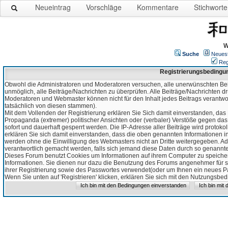
Neueintrag
Vorschläge
Kommentare
Stichworte
W
Suche
Neues
Reg
Registrierungsbedingu
Obwohl die Administratoren und Moderatoren versuchen, alle unerwünschten Bei
unmöglich, alle Beiträge/Nachrichten zu überprüfen. Alle Beiträge/Nachrichten d
Moderatoren und Webmaster können nicht für den Inhalt jedes Beitrags verantw
tatsächlich von diesen stammen).
Mit dem Vollenden der Registrierung erklären Sie Sich damit einverstanden, das 
Propaganda (extremer) politischer Ansichten oder (verbaler) Verstöße gegen da
sofort und dauerhaft gesperrt werden. Die IP-Adresse aller Beiträge wird protokol
erklären Sie sich damit einverstanden, dass die oben genannten Informationen 
werden ohne die Einwilligung des Webmasters nicht an Dritte weitergegeben. Ad
verantwortlich gemacht werden, falls sich jemand diese Daten durch so genanntes
Dieses Forum benutzt Cookies um Informationen auf ihrem Computer zu speicher
Informationen. Sie dienen nur dazu die Benutzung des Forums angenehmer für sie
ihrer Registrierung sowie des Passwortes verwendet(oder um Ihnen ein neues Pas
Wenn Sie unten auf 'Registrieren' klicken, erklären Sie sich mit den Nutzungsb