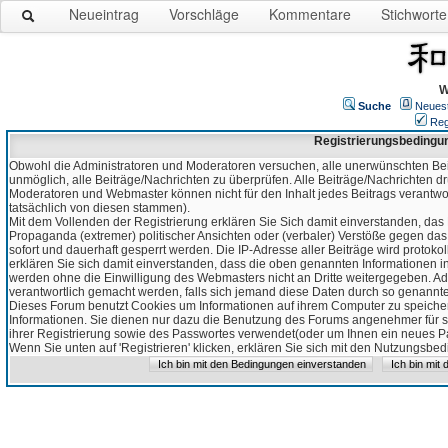
Neueintrag
Vorschläge
Kommentare
Stichworte
W
Suche
Neues
Reg
Registrierungsbedingu
Obwohl die Administratoren und Moderatoren versuchen, alle unerwünschten Bei
unmöglich, alle Beiträge/Nachrichten zu überprüfen. Alle Beiträge/Nachrichten d
Moderatoren und Webmaster können nicht für den Inhalt jedes Beitrags verantw
tatsächlich von diesen stammen).
Mit dem Vollenden der Registrierung erklären Sie Sich damit einverstanden, das 
Propaganda (extremer) politischer Ansichten oder (verbaler) Verstöße gegen da
sofort und dauerhaft gesperrt werden. Die IP-Adresse aller Beiträge wird protokol
erklären Sie sich damit einverstanden, dass die oben genannten Informationen 
werden ohne die Einwilligung des Webmasters nicht an Dritte weitergegeben. Ad
verantwortlich gemacht werden, falls sich jemand diese Daten durch so genanntes
Dieses Forum benutzt Cookies um Informationen auf ihrem Computer zu speicher
Informationen. Sie dienen nur dazu die Benutzung des Forums angenehmer für sie
ihrer Registrierung sowie des Passwortes verwendet(oder um Ihnen ein neues Pas
Wenn Sie unten auf 'Registrieren' klicken, erklären Sie sich mit den Nutzungsb