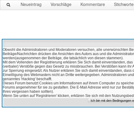
Neueintrag
Vorschläge
Kommentare
Stichworte
Obwohl die Administratoren und Moderatoren versuchen, alle unerwünschten Beitr
Beiträge/Nachrichten drücken die Ansichten des Autors aus und die Administrato
werden(ausgenommen der Beiträge, die tatsächlich von diesen stammen).
Mit dem Vollenden der Registrierung erklären Sie Sich damit einverstanden, das 
(verbaler) Verstöße gegen das Gesetz zu missbrauchen. Bei Verstößen kann ihr Ac
zur Sperrung eingesetzt. Als Nutzer erklären Sie sich damit einverstanden, da
Einwilligung des Webmasters nicht an Dritte weitergegeben. Administratoren und
genanntes 'Hacking' beschafft.
Dieses Forum benutzt Cookies um Informationen auf ihrem Computer zu speicher
Forums angenehmer für sie zu gestalten. Die E-Mail Adresse wird nur zur Bestät
Ihres vergessen haben sollten).
Wenn Sie unten auf 'Registrieren' klicken, erklären Sie sich mit den Nutzungsb