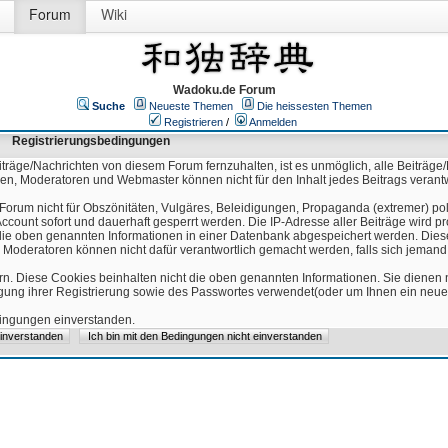
Forum
Wiki
Wadoku.de Forum
Suche
Neueste Themen
Die heissesten Themen
Registrieren
/
Anmelden
Registrierungsbedingungen
äge/Nachrichten von diesem Forum fernzuhalten, ist es unmöglich, alle Beiträge/
ren, Moderatoren und Webmaster können nicht für den Inhalt jedes Beitrags verant
Forum nicht für Obszönitäten, Vulgäres, Beleidigungen, Propaganda (extremer) pol
count sofort und dauerhaft gesperrt werden. Die IP-Adresse aller Beiträge wird pr
ss die oben genannten Informationen in einer Datenbank abgespeichert werden. Di
 Moderatoren können nicht dafür verantwortlich gemacht werden, falls sich jeman
n. Diese Cookies beinhalten nicht die oben genannten Informationen. Sie dienen
igung ihrer Registrierung sowie des Passwortes verwendet(oder um Ihnen ein neues
edingungen einverstanden.