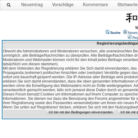
Neueintrag
Vorschläge
Kommentare
Stichworte
W
Suche
Neues
Reg
Registrierungsbedingu
Obwohl die Administratoren und Moderatoren versuchen, alle unerwünschten Bei
unmöglich, alle Beiträge/Nachrichten zu überprüfen. Alle Beiträge/Nachrichten d
Moderatoren und Webmaster können nicht für den Inhalt jedes Beitrags verantw
tatsächlich von diesen stammen).
Mit dem Vollenden der Registrierung erklären Sie Sich damit einverstanden, das 
Propaganda (extremer) politischer Ansichten oder (verbaler) Verstöße gegen da
sofort und dauerhaft gesperrt werden. Die IP-Adresse aller Beiträge wird protokol
erklären Sie sich damit einverstanden, dass die oben genannten Informationen 
werden ohne die Einwilligung des Webmasters nicht an Dritte weitergegeben. Ad
verantwortlich gemacht werden, falls sich jemand diese Daten durch so genanntes
Dieses Forum benutzt Cookies um Informationen auf ihrem Computer zu speicher
Informationen. Sie dienen nur dazu die Benutzung des Forums angenehmer für sie
ihrer Registrierung sowie des Passwortes verwendet(oder um Ihnen ein neues Pas
Wenn Sie unten auf 'Registrieren' klicken, erklären Sie sich mit den Nutzungsb