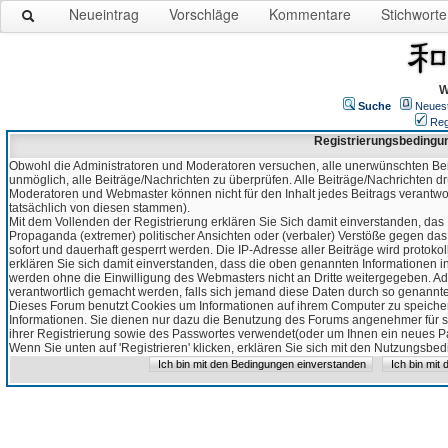
Neueintrag
Vorschläge
Kommentare
Stichworte
W
Suche
Neues
Reg
Registrierungsbedingu
Obwohl die Administratoren und Moderatoren versuchen, alle unerwünschten Bei
unmöglich, alle Beiträge/Nachrichten zu überprüfen. Alle Beiträge/Nachrichten d
Moderatoren und Webmaster können nicht für den Inhalt jedes Beitrags verantw
tatsächlich von diesen stammen).
Mit dem Vollenden der Registrierung erklären Sie Sich damit einverstanden, das 
Propaganda (extremer) politischer Ansichten oder (verbaler) Verstöße gegen da
sofort und dauerhaft gesperrt werden. Die IP-Adresse aller Beiträge wird protokol
erklären Sie sich damit einverstanden, dass die oben genannten Informationen 
werden ohne die Einwilligung des Webmasters nicht an Dritte weitergegeben. Ad
verantwortlich gemacht werden, falls sich jemand diese Daten durch so genanntes
Dieses Forum benutzt Cookies um Informationen auf ihrem Computer zu speicher
Informationen. Sie dienen nur dazu die Benutzung des Forums angenehmer für sie
ihrer Registrierung sowie des Passwortes verwendet(oder um Ihnen ein neues Pas
Wenn Sie unten auf 'Registrieren' klicken, erklären Sie sich mit den Nutzungsb