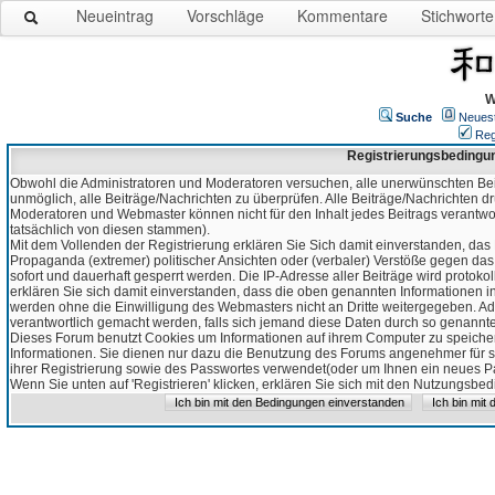
Neueintrag
Vorschläge
Kommentare
Stichworte
W
Suche
Neues
Reg
Registrierungsbedingu
Obwohl die Administratoren und Moderatoren versuchen, alle unerwünschten Bei
unmöglich, alle Beiträge/Nachrichten zu überprüfen. Alle Beiträge/Nachrichten d
Moderatoren und Webmaster können nicht für den Inhalt jedes Beitrags verantw
tatsächlich von diesen stammen).
Mit dem Vollenden der Registrierung erklären Sie Sich damit einverstanden, das 
Propaganda (extremer) politischer Ansichten oder (verbaler) Verstöße gegen da
sofort und dauerhaft gesperrt werden. Die IP-Adresse aller Beiträge wird protokol
erklären Sie sich damit einverstanden, dass die oben genannten Informationen 
werden ohne die Einwilligung des Webmasters nicht an Dritte weitergegeben. Ad
verantwortlich gemacht werden, falls sich jemand diese Daten durch so genanntes
Dieses Forum benutzt Cookies um Informationen auf ihrem Computer zu speicher
Informationen. Sie dienen nur dazu die Benutzung des Forums angenehmer für sie
ihrer Registrierung sowie des Passwortes verwendet(oder um Ihnen ein neues Pas
Wenn Sie unten auf 'Registrieren' klicken, erklären Sie sich mit den Nutzungsb