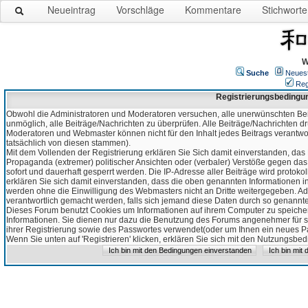
Neueintrag
Vorschläge
Kommentare
Stichworte
W
Suche
Neues
Reg
Registrierungsbedingu
Obwohl die Administratoren und Moderatoren versuchen, alle unerwünschten Bei
unmöglich, alle Beiträge/Nachrichten zu überprüfen. Alle Beiträge/Nachrichten d
Moderatoren und Webmaster können nicht für den Inhalt jedes Beitrags verantw
tatsächlich von diesen stammen).
Mit dem Vollenden der Registrierung erklären Sie Sich damit einverstanden, das 
Propaganda (extremer) politischer Ansichten oder (verbaler) Verstöße gegen da
sofort und dauerhaft gesperrt werden. Die IP-Adresse aller Beiträge wird protokol
erklären Sie sich damit einverstanden, dass die oben genannten Informationen 
werden ohne die Einwilligung des Webmasters nicht an Dritte weitergegeben. Ad
verantwortlich gemacht werden, falls sich jemand diese Daten durch so genanntes
Dieses Forum benutzt Cookies um Informationen auf ihrem Computer zu speicher
Informationen. Sie dienen nur dazu die Benutzung des Forums angenehmer für sie
ihrer Registrierung sowie des Passwortes verwendet(oder um Ihnen ein neues Pas
Wenn Sie unten auf 'Registrieren' klicken, erklären Sie sich mit den Nutzungsb