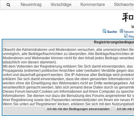
Neueintrag
Vorschläge
Kommentare
Stichworte
W
Suche
Neues
Reg
Registrierungsbedingu
Obwohl die Administratoren und Moderatoren versuchen, alle unerwünschten Bei
unmöglich, alle Beiträge/Nachrichten zu überprüfen. Alle Beiträge/Nachrichten d
Moderatoren und Webmaster können nicht für den Inhalt jedes Beitrags verantw
tatsächlich von diesen stammen).
Mit dem Vollenden der Registrierung erklären Sie Sich damit einverstanden, das 
Propaganda (extremer) politischer Ansichten oder (verbaler) Verstöße gegen da
sofort und dauerhaft gesperrt werden. Die IP-Adresse aller Beiträge wird protokol
erklären Sie sich damit einverstanden, dass die oben genannten Informationen 
werden ohne die Einwilligung des Webmasters nicht an Dritte weitergegeben. Ad
verantwortlich gemacht werden, falls sich jemand diese Daten durch so genanntes
Dieses Forum benutzt Cookies um Informationen auf ihrem Computer zu speicher
Informationen. Sie dienen nur dazu die Benutzung des Forums angenehmer für sie
ihrer Registrierung sowie des Passwortes verwendet(oder um Ihnen ein neues Pas
Wenn Sie unten auf 'Registrieren' klicken, erklären Sie sich mit den Nutzungsb