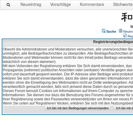
Neueintrag
Vorschläge
Kommentare
Stichworte
W
Suche
Neues
Reg
Registrierungsbedingu
Obwohl die Administratoren und Moderatoren versuchen, alle unerwünschten Bei
unmöglich, alle Beiträge/Nachrichten zu überprüfen. Alle Beiträge/Nachrichten d
Moderatoren und Webmaster können nicht für den Inhalt jedes Beitrags verantw
tatsächlich von diesen stammen).
Mit dem Vollenden der Registrierung erklären Sie Sich damit einverstanden, das 
Propaganda (extremer) politischer Ansichten oder (verbaler) Verstöße gegen da
sofort und dauerhaft gesperrt werden. Die IP-Adresse aller Beiträge wird protokol
erklären Sie sich damit einverstanden, dass die oben genannten Informationen 
werden ohne die Einwilligung des Webmasters nicht an Dritte weitergegeben. Ad
verantwortlich gemacht werden, falls sich jemand diese Daten durch so genanntes
Dieses Forum benutzt Cookies um Informationen auf ihrem Computer zu speicher
Informationen. Sie dienen nur dazu die Benutzung des Forums angenehmer für sie
ihrer Registrierung sowie des Passwortes verwendet(oder um Ihnen ein neues Pas
Wenn Sie unten auf 'Registrieren' klicken, erklären Sie sich mit den Nutzungsb