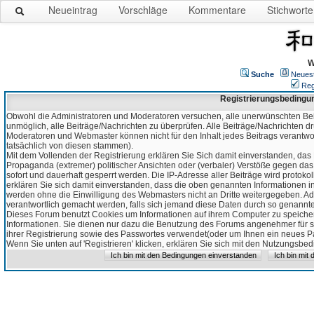
Neueintrag
Vorschläge
Kommentare
Stichworte
W
Suche
Neues
Reg
Registrierungsbedingu
Obwohl die Administratoren und Moderatoren versuchen, alle unerwünschten Bei
unmöglich, alle Beiträge/Nachrichten zu überprüfen. Alle Beiträge/Nachrichten d
Moderatoren und Webmaster können nicht für den Inhalt jedes Beitrags verantw
tatsächlich von diesen stammen).
Mit dem Vollenden der Registrierung erklären Sie Sich damit einverstanden, das 
Propaganda (extremer) politischer Ansichten oder (verbaler) Verstöße gegen da
sofort und dauerhaft gesperrt werden. Die IP-Adresse aller Beiträge wird protokol
erklären Sie sich damit einverstanden, dass die oben genannten Informationen 
werden ohne die Einwilligung des Webmasters nicht an Dritte weitergegeben. Ad
verantwortlich gemacht werden, falls sich jemand diese Daten durch so genanntes
Dieses Forum benutzt Cookies um Informationen auf ihrem Computer zu speicher
Informationen. Sie dienen nur dazu die Benutzung des Forums angenehmer für sie
ihrer Registrierung sowie des Passwortes verwendet(oder um Ihnen ein neues Pas
Wenn Sie unten auf 'Registrieren' klicken, erklären Sie sich mit den Nutzungsb